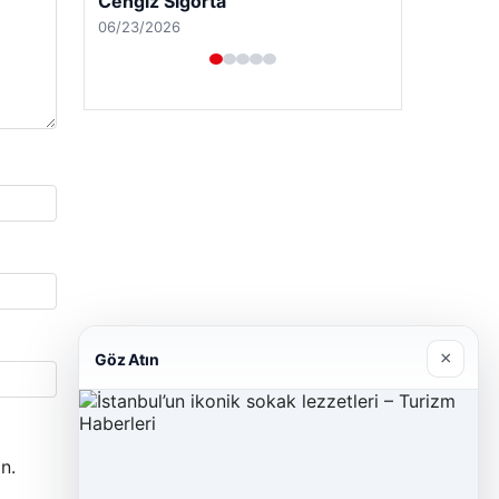
Cengiz Sigorta
06/23/2026
×
Göz Atın
n.