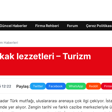
Güncel Haberler
Firma Rehberi
Forum
Çerez Politikas
zm Haberleri
kak lezzetleri – Turizm
Paylaş:
5 12:22
Twitter
Facebook
WhatsApp
Reddit
Pinte
adar Türk mutfağı, uluslararası arenaya çok ilgi çekiyor. İst
de yer alıyor. Zengin tarihi ve farklı cazibe merkezleriyle ü