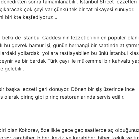
ni denedikten sonra tamamlanabilir. İstanbul Street lezzetleri
 çıkaracak çok şeyi var çünkü tek bir tat hikayesi sunuyor.
ni birlikte keşfediyoruz …
 belki de İstanbul Caddesi'nin lezzetlerinin en popüler olanı
 bu gevrek hamur işi, günün herhangi bir saatinde atıştırma
rdaki yollardaki yollara rastlayabilen bu ünlü İstanbul klasi
 peynir ve bir bardak Türk çayı ile mükemmel bir kahvaltı y
e gelebilir.
 bir başka lezzeti geri dönüyor. Dönen bir şiş üzerinde ince
 olarak pirinç gibi pirinç restoranlarında servis edilir.
biri olan Kokorev, özellikle gece geç saatlerde aç olduğunu
rev karabiber, biber, kekik ve karabiber, biber, kekik ve tu