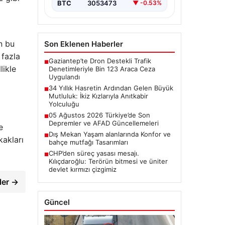
BTC
3053473
▼ -0.53%
n bu
Son Eklenen Haberler
 fazla
Gaziantep’te Dron Destekli Trafik
■
likle
Denetimleriyle Bin 123 Araca Ceza
Uygulandı
34 Yıllık Hasretin Ardından Gelen Büyük
■
Mutluluk: İkiz Kızlarıyla Anıtkabir
Yolculuğu
05 Ağustos 2026 Türkiye’de Son
■
Depremler ve AFAD Güncellemeleri
e
Dış Mekan Yaşam alanlarında Konfor ve
■
kakları
bahçe mutfağı Tasarımları
CHP’den süreç yasası mesajı.
■
Kılıçdaroğlu: Terörün bitmesi ve üniter
devlet kırmızı çizgimiz
ler →
Güncel