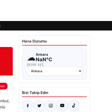
ı
Hava Durumu
☁
Ankara
NaN°C
ŞEHIR SEÇ
rest
Bizi Takip Edin
anbul,
nlü