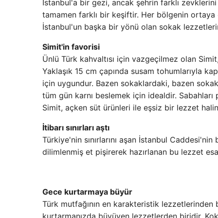
İstanbul'a bir gezi, ancak şehrin farklı zevkleri
tamamen farklı bir keşiftir. Her bölgenin ortaya
İstanbul'un başka bir yönü olan sokak lezzetleri
Simit'in favorisi
Ünlü Türk kahvaltısı için vazgeçilmez olan Simit,
Yaklaşık 15 cm çapında susam tohumlarıyla kaplı
için uygundur. Bazen sokaklardaki, bazen sokakla
tüm gün karnı beslemek için idealdir. Sabahları
Simit, açken süt ürünleri ile eşsiz bir lezzet halin
İtibarı sınırları aştı
Türkiye'nin sınırlarını aşan İstanbul Caddesi'nin
dilimlenmiş et pişirerek hazırlanan bu lezzet esas
Gece kurtarmaya büyür
Türk mutfağının en karakteristik lezzetlerinden 
kurtarmanızda büyüyen lezzetlerden biridir. Koko