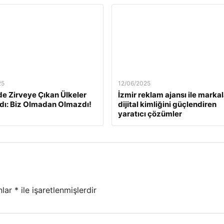
25
12/06/2025
e Zirveye Çıkan Ülkeler
İzmir reklam ajansı ile markal
dı: Biz Olmadan Olmazdı!
dijital kimliğini güçlendiren
yaratıcı çözümler
nlar
*
ile işaretlenmişlerdir