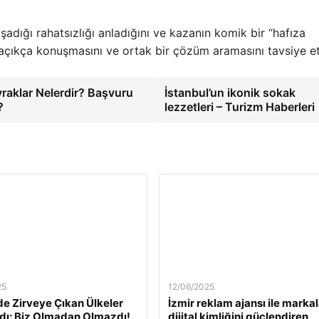
dığı rahatsızlığı anladığını ve kazanın komik bir “hafıza
açıkça konuşmasını ve ortak bir çözüm aramasını tavsiye et
vraklar Nelerdir? Başvuru
İstanbul’un ikonik sokak
?
lezzetleri – Turizm Haberleri
25
12/06/2025
e Zirveye Çıkan Ülkeler
İzmir reklam ajansı ile markal
dı: Biz Olmadan Olmazdı!
dijital kimliğini güçlendiren