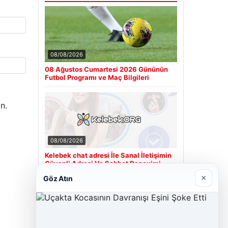
08/08/2026
08 Ağustos Cumartesi 2026 Gününün
Futbol Programı ve Maç Bilgileri
n.
08/08/2026
Kelebek chat adresi İle Sanal İletişimin
Güvenli Adresi Ve Sohbet Deneyimi
×
Göz Atın
Son Eklenen Firmalar