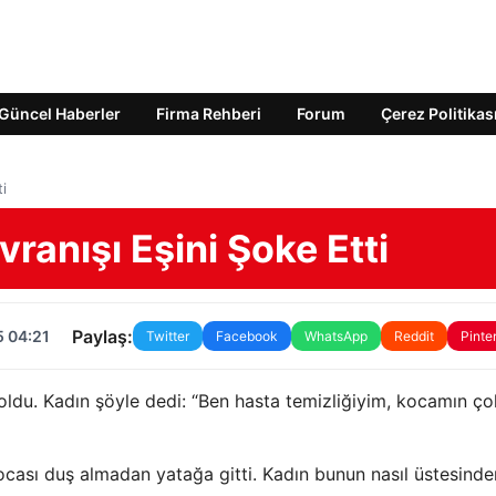
Güncel Haberler
Firma Rehberi
Forum
Çerez Politikas
i
ranışı Eşini Şoke Etti
Paylaş:
5 04:21
Twitter
Facebook
WhatsApp
Reddit
Pinte
ldu. Kadın şöyle dedi: “Ben hasta temizliğiyim, kocamın çok
ocası duş almadan yatağa gitti. Kadın bunun nasıl üstesinde