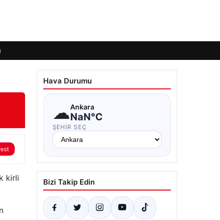
ı
Hava Durumu
☁
Ankara
NaN°C
ŞEHIR SEÇ
rest
 kirli
Bizi Takip Edin
n