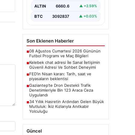
bir önem taşımaktadır. Halen
ALTIN
6660.6
▲ +2.59%
birçok…
BTC
3092837
▲ +0.03%
Son Eklenen Haberler
08 Ağustos Cumartesi 2026 Gününün
■
Futbol Programı ve Maç Bilgileri
Kelebek chat adresi İle Sanal İletişimin
■
Güvenli Adresi Ve Sohbet Deneyimi
FED’in Nisan kararı: Tarih, saat ve
■
piyasaların beklentisi
Gaziantep’te Dron Destekli Trafik
■
Denetimleriyle Bin 123 Araca Ceza
Uygulandı
34 Yıllık Hasretin Ardından Gelen Büyük
■
Mutluluk: İkiz Kızlarıyla Anıtkabir
Yolculuğu
Güncel