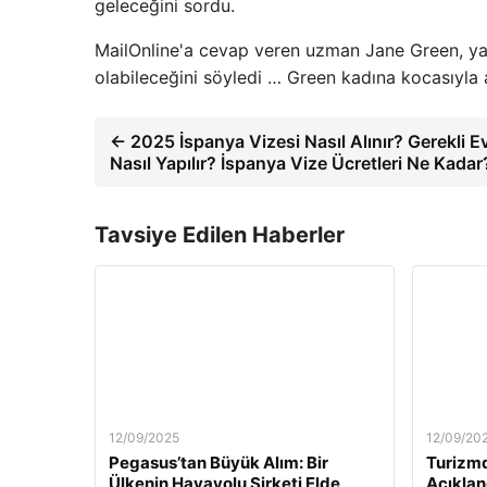
geleceğini sordu.
MailOnline'a cevap veren uzman Jane Green, yaşa
olabileceğini söyledi … Green kadına kocasıyla 
← 2025 İspanya Vizesi Nasıl Alınır? Gerekli E
Nasıl Yapılır? İspanya Vize Ücretleri Ne Kadar
Tavsiye Edilen Haberler
12/09/2025
12/09/20
Pegasus’tan Büyük Alım: Bir
Turizmd
Ülkenin Havayolu Şirketi Elde
Açıklan