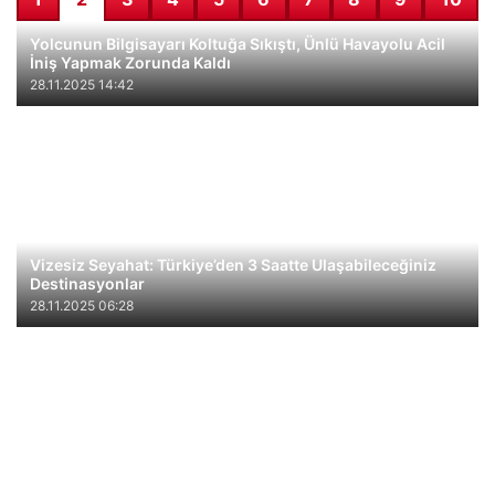
Yolcunun Bilgisayarı Koltuğa Sıkıştı, Ünlü Havayolu Acil
İniş Yapmak Zorunda Kaldı
28.11.2025 14:42
Vizesiz Seyahat: Türkiye’den 3 Saatte Ulaşabileceğiniz
Destinasyonlar
28.11.2025 06:28