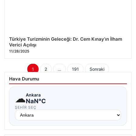
Türkiye Turizminin Geleceği: Dr. Cem Kınay’ın İlham
Verici Açılışı
11/28/2025
Yazı
1
2
…
191
Sonraki
sayfalaması
Hava Durumu
☁
Ankara
NaN°C
ŞEHIR SEÇ