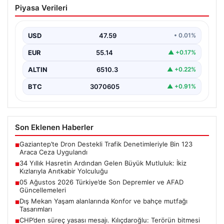
Piyasa Verileri
Büyük Mutluluk: İkiz Kızlarıyla Anıtkabir
Yolculuğu
USD
47.59
• 0.01%
Adıyaman’da hayatlarını sürdüren Abuzer ve Zeynep
Yıldırım çifti, tam 34 yıl boyunca çocuk sahibi…
EUR
55.14
▲ +0.17%
ALTIN
6510.3
▲ +0.22%
BTC
3070605
▲ +0.91%
Son Eklenen Haberler
Gaziantep’te Dron Destekli Trafik Denetimleriyle Bin 123
■
Araca Ceza Uygulandı
34 Yıllık Hasretin Ardından Gelen Büyük Mutluluk: İkiz
■
Kızlarıyla Anıtkabir Yolculuğu
05 Ağustos 2026 Türkiye’de Son Depremler ve AFAD
■
Güncellemeleri
Dış Mekan Yaşam alanlarında Konfor ve bahçe mutfağı
■
Tasarımları
CHP’den süreç yasası mesajı. Kılıçdaroğlu: Terörün bitmesi
■