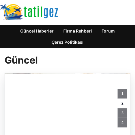
Güncel Haberler
Firma Rehberi
Forum
Çerez Politikası
Güncel
1
Turizmde
Zirveye
2
Çıkan
3
Ülkeler
Açıklandı:
4
Biz
Olmadan