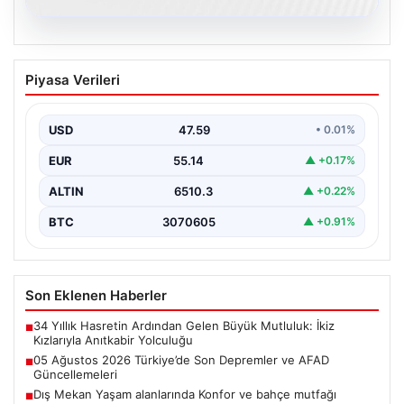
05.08.2026
05 Ağustos 2026 Türkiye’de Son
Piyasa Verileri
Depremler ve AFAD Güncellemeleri
Türkiye genelinde deprem hareketliliği devam ediyor.
05 Ağustos 2026 tarihinde gerçekleşen depremlerle
USD
47.59
• 0.01%
ilgili son…
EUR
55.14
▲ +0.17%
ALTIN
6510.3
▲ +0.22%
BTC
3070605
▲ +0.91%
Son Eklenen Haberler
34 Yıllık Hasretin Ardından Gelen Büyük Mutluluk: İkiz
■
Kızlarıyla Anıtkabir Yolculuğu
05 Ağustos 2026 Türkiye’de Son Depremler ve AFAD
■
Güncellemeleri
Dış Mekan Yaşam alanlarında Konfor ve bahçe mutfağı
■