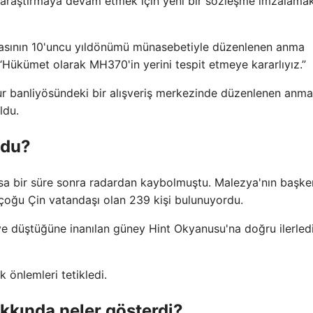
de araştırmaya devam etmek için yeni bir sözleşme imzalama
asının 10'uncu yıldönümü münasebetiyle düzenlenen anma
 “Hükümet olarak MH370'in yerini tespit etmeye kararlıyız.”
pur banliyösündeki bir alışveriş merkezinde düzenlenen anma
ldu.
ldu?
ısa bir süre sonra radardan kaybolmuştu. Malezya'nın başke
çoğu Çin vatandaşı olan 239 kişi bulunuyordu.
 ve düştüğüne inanılan güney Hint Okyanusu'na doğru ilerledi
k önlemleri tetikledi.
kkında neler gösterdi?