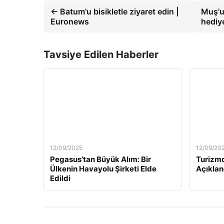
← Batum'u bisikletle ziyaret edin |
Muş'u
Euronews
hediye
Tavsiye Edilen Haberler
12/09/2025
12/09/20
Pegasus’tan Büyük Alım: Bir
Turizmd
Ülkenin Havayolu Şirketi Elde
Açıklan
Edildi