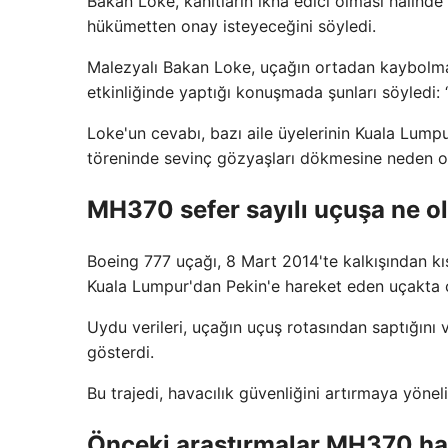
Bakan Loke, kanıtların ikna edici olması halin
hükümetten onay isteyeceğini söyledi.
Malezyalı Bakan Loke, uçağın ortadan kaybolm
etkinliğinde yaptığı konuşmada şunları söyledi:
Loke'un cevabı, bazı aile üyelerinin Kuala Lum
töreninde sevinç gözyaşları dökmesine neden o
MH370 sefer sayılı uçuşa ne o
Boeing 777 uçağı, 8 Mart 2014'te kalkışından k
Kuala Lumpur'dan Pekin'e hareket eden uçakta 
Uydu verileri, uçağın uçuş rotasından saptığını
gösterdi.
Bu trajedi, havacılık güvenliğini artırmaya yöneli
Önceki araştırmalar MH370 ha