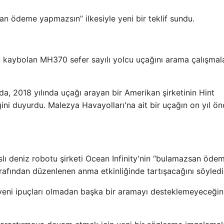
n ödeme yapmazsın” ilkesiyle yeni bir teklif sundu.
an kaybolan MH370 sefer sayılı yolcu uçağını arama çalışmal
da, 2018 yılında uçağı arayan bir Amerikan şirketinin Hint
ni duyurdu. Malezya Havayolları'na ait bir uçağın on yıl ö
ı deniz robotu şirketi Ocean Infinity'nin “bulamazsan öde
tarafından düzenlenen anma etkinliğinde tartışacağını söyledi
yeni ipuçları olmadan başka bir aramayı desteklemeyeceğin