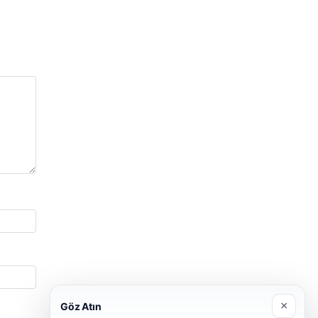
×
Göz Atın