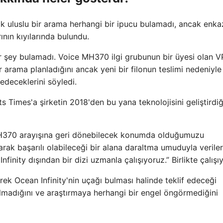
k uluslu bir arama herhangi bir ipucu bulamadı, ancak enka
nın kıyılarında bulundu.
ir şey bulamadı. Voice MH370 ilgi grubunun bir üyesi olan 
ir arama planladığını ancak yeni bir filonun teslimi nedeniyle
edeceklerini söyledi.
s Times'a şirketin 2018'den bu yana teknolojisini geliştirdiğ
 MH370 arayışına geri dönebilecek konumda olduğumuzu
rak başarılı olabileceği bir alana daraltma umuduyla veriler
inity dışından bir dizi uzmanla çalışıyoruz.” Birlikte çalışı
k Ocean Infinity'nin uçağı bulması halinde teklif edeceği
olmadığını ve araştırmaya herhangi bir engel öngörmediğini