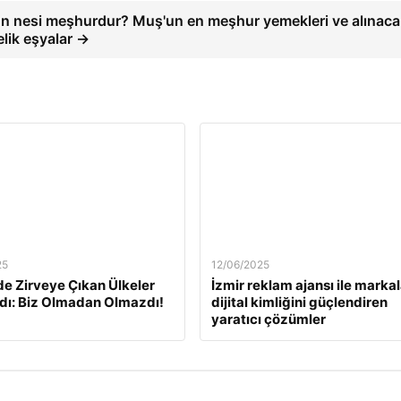
n nesi meşhurdur? Muş'un en meşhur yemekleri ve alınaca
lik eşyalar →
25
12/06/2025
e Zirveye Çıkan Ülkeler
İzmir reklam ajansı ile markal
dı: Biz Olmadan Olmazdı!
dijital kimliğini güçlendiren
yaratıcı çözümler