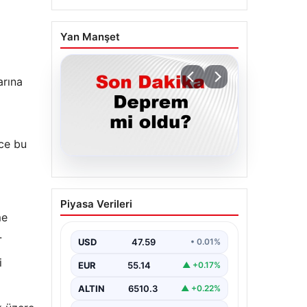
Yan Manşet
arına
nce bu
05.08.2026
05 Ağustos 2026
Piyasa Verileri
Türkiye’de Son
me
Depremler ve AFAD
.
Güncellemeleri
USD
47.59
• 0.01%
Türkiye genelinde deprem
i
EUR
55.14
▲ +0.17%
hareketliliği devam ediyor. 05
Ağustos 2026 tarihinde
ALTIN
6510.3
▲ +0.22%
gerçekleşen depremlerle ilgili
son…