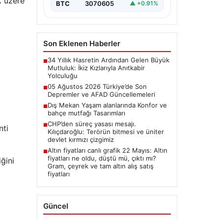
k üzere
BTC
3070605
▲ +0.91%
Son Eklenen Haberler
34 Yıllık Hasretin Ardından Gelen Büyük
■
Mutluluk: İkiz Kızlarıyla Anıtkabir
Yolculuğu
05 Ağustos 2026 Türkiye’de Son
■
Depremler ve AFAD Güncellemeleri
Dış Mekan Yaşam alanlarında Konfor ve
■
bahçe mutfağı Tasarımları
CHP’den süreç yasası mesajı.
■
nti
Kılıçdaroğlu: Terörün bitmesi ve üniter
devlet kırmızı çizgimiz
Altın fiyatları canlı grafik 22 Mayıs: Altın
■
fiyatları ne oldu, düştü mü, çıktı mı?
ğini
Gram, çeyrek ve tam altın alış satış
fiyatları
Güncel