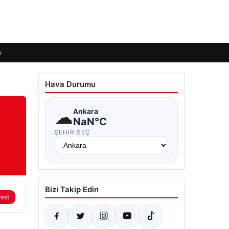
ı
Hava Durumu
☁
Ankara
NaN°C
ŞEHIR SEÇ
Bizi Takip Edin
rest