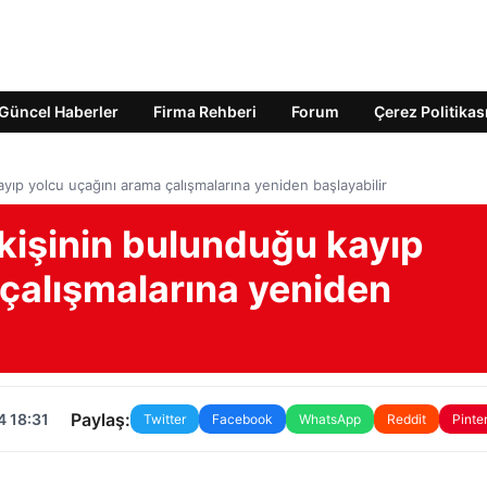
Güncel Haberler
Firma Rehberi
Forum
Çerez Politikas
yıp yolcu uçağını arama çalışmalarına yeniden başlayabilir
kişinin bulunduğu kayıp
 çalışmalarına yeniden
Paylaş:
4 18:31
Twitter
Facebook
WhatsApp
Reddit
Pinte