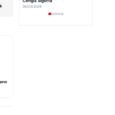
Cengiz Sigorta
k
06/23/2026
arın