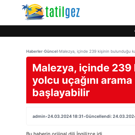
Haberler
›
Güncel
›
Malezya, içinde 239 kişinin bulunduğu ka
Malezya, içinde 239 
yolcu uçağını arama
başlayabilir
admin
•
24.03.2024 18:31
•
Güncellendi: 24.03.202
Bu haberin orijinal dili İngilizce idi.