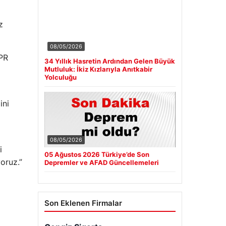
z
08/05/2026
VPR
34 Yıllık Hasretin Ardından Gelen Büyük
Mutluluk: İkiz Kızlarıyla Anıtkabir
Yolculuğu
ini
08/05/2026
i
05 Ağustos 2026 Türkiye’de Son
yoruz.”
Depremler ve AFAD Güncellemeleri
Son Eklenen Firmalar