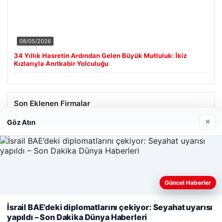
08/05/2026
34 Yıllık Hasretin Ardından Gelen Büyük Mutluluk: İkiz
Kızlarıyla Anıtkabir Yolculuğu
Son Eklenen Firmalar
×
Göz Atın
Güncel Haberler
Web sitemizi nasıl kullandığınızı daha iyi anlayabilmek,
deneyiminizi kişiselleştirmek ve geliştirmek amacıyla çerezler
İsrail BAE’deki diplomatlarını çekiyor: Seyahat uyarısı
kullanıyoruz.
Çerez Politikamız
yapıldı – Son Dakika Dünya Haberleri