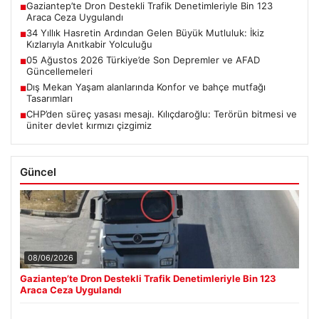
Gaziantep’te Dron Destekli Trafik Denetimleriyle Bin 123
■
Araca Ceza Uygulandı
34 Yıllık Hasretin Ardından Gelen Büyük Mutluluk: İkiz
■
Kızlarıyla Anıtkabir Yolculuğu
05 Ağustos 2026 Türkiye’de Son Depremler ve AFAD
■
Güncellemeleri
Dış Mekan Yaşam alanlarında Konfor ve bahçe mutfağı
■
Tasarımları
CHP’den süreç yasası mesajı. Kılıçdaroğlu: Terörün bitmesi ve
■
üniter devlet kırmızı çizgimiz
Güncel
08/06/2026
Gaziantep’te Dron Destekli Trafik Denetimleriyle Bin 123
Araca Ceza Uygulandı