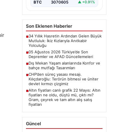
BTC
3070605
▲ +0.91%
Son Eklenen Haberler
ir
34 Yıllık Hasretin Ardından Gelen Büyük
■
Mutluluk: İkiz Kızlarıyla Anıtkabir
Yolculuğu
05 Ağustos 2026 Türkiye’de Son
■
Depremler ve AFAD Güncellemeleri
Dış Mekan Yaşam alanlarında Konfor ve
■
bahçe mutfağı Tasarımları
CHP’den süreç yasası mesajı.
■
Kılıçdaroğlu: Terörün bitmesi ve üniter
devlet kırmızı çizgimiz
Altın fiyatları canlı grafik 22 Mayıs: Altın
■
fiyatları ne oldu, düştü mü, çıktı mı?
Gram, çeyrek ve tam altın alış satış
fiyatları
Güncel