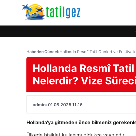
Haberler
›
Güncel
›
Hollanda Resmî Tatil Günleri ve Festivalle
Hollanda Resmî Tatil 
Nelerdir? Vize Süreci
admin
•
01.08.2025 11:16
Hollanda'ya gitmeden önce bilmeniz gerekenl
Ülkede bisiklet kullanımı oldukça yaygındır