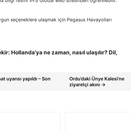
a bilgi resmi VFS Global web sitesinden öğrenilebilir.
 uygun seçeneklere ulaşmak için Pegasus Havayolları
r: Hollanda'ya ne zaman, nasıl ulaşılır? Dil,
at uyarısı yapıldı – Son
Ordu’daki Ünye Kalesi’ne
ziyaretçi akını →