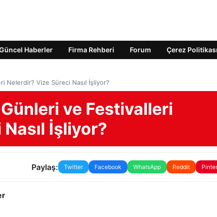
Güncel Haberler
Firma Rehberi
Forum
Çerez Politikas
ri Nelerdir? Vize Süreci Nasıl İşliyor?
Günleri ve Festivalleri
 Nasıl İşliyor?
Paylaş:
Twitter
Facebook
WhatsApp
Reddit
Pinte
er