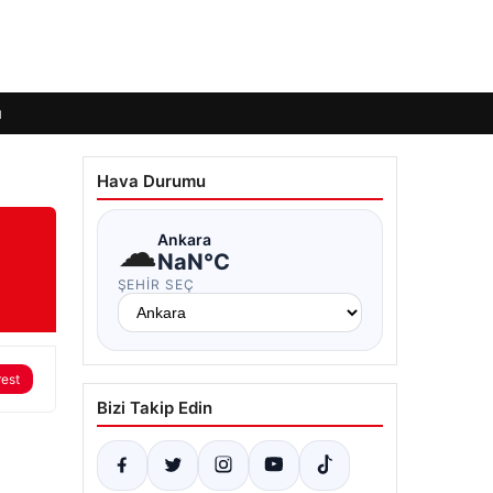
ı
Hava Durumu
☁
Ankara
NaN°C
ŞEHIR SEÇ
rest
Bizi Takip Edin