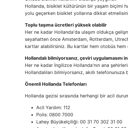
Hollanda, bisiklet kültürünün bir yaşam biçimi ha
yolu geçerken bisiklet yollarına dikkat etmelisin
Toplu taşıma ücretleri yüksek olabilir
Her ne kadar Hollanda'da ulaşım oldukça gelişmi
seyahatten önce Amsterdam, Rotterdam, Utrecht g
kartlar alabilirsiniz. Bu kartlar hem otobüs hem d
Hollandalı bilmiyorsanız, çeviri uygulamasını in
Her ne kadar İngilizce Hollanda'nın ana şehirleri
Hollandalıları bilmiyorsanız, akıllı telefonunuza b
Önemli Hollanda Telefonları
Hollanda gezisi sırasında herhangi bir acil duru
Acil Yardım: 112
Polis: 0800 7000
Lahey Büyükelçiliği: 00 31 70 302 31 00