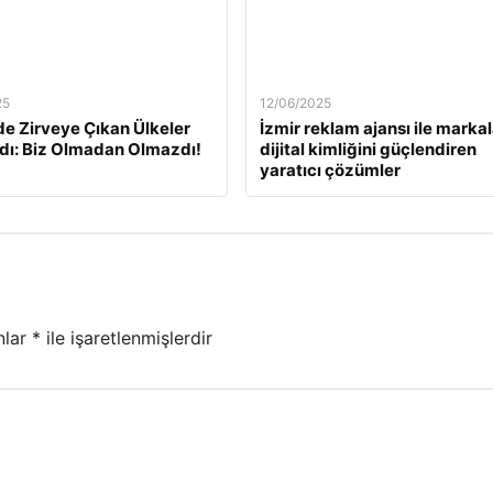
25
12/06/2025
e Zirveye Çıkan Ülkeler
İzmir reklam ajansı ile markal
dı: Biz Olmadan Olmazdı!
dijital kimliğini güçlendiren
yaratıcı çözümler
nlar
*
ile işaretlenmişlerdir