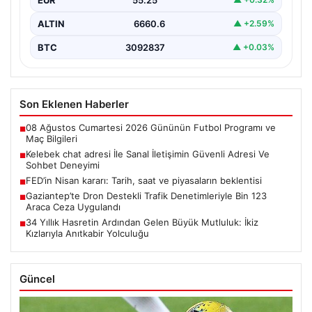
ALTIN
6660.6
▲ +2.59%
BTC
3092837
▲ +0.03%
Son Eklenen Haberler
08 Ağustos Cumartesi 2026 Gününün Futbol Programı ve
■
Maç Bilgileri
Kelebek chat adresi İle Sanal İletişimin Güvenli Adresi Ve
■
Sohbet Deneyimi
FED’in Nisan kararı: Tarih, saat ve piyasaların beklentisi
■
Gaziantep’te Dron Destekli Trafik Denetimleriyle Bin 123
■
Araca Ceza Uygulandı
34 Yıllık Hasretin Ardından Gelen Büyük Mutluluk: İkiz
■
Kızlarıyla Anıtkabir Yolculuğu
Güncel