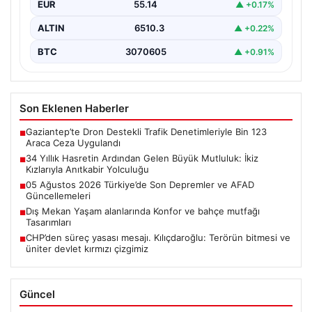
EUR
55.14
▲ +0.17%
ALTIN
6510.3
▲ +0.22%
BTC
3070605
▲ +0.91%
Son Eklenen Haberler
Gaziantep’te Dron Destekli Trafik Denetimleriyle Bin 123
■
Araca Ceza Uygulandı
34 Yıllık Hasretin Ardından Gelen Büyük Mutluluk: İkiz
■
Kızlarıyla Anıtkabir Yolculuğu
05 Ağustos 2026 Türkiye’de Son Depremler ve AFAD
■
Güncellemeleri
Dış Mekan Yaşam alanlarında Konfor ve bahçe mutfağı
■
Tasarımları
CHP’den süreç yasası mesajı. Kılıçdaroğlu: Terörün bitmesi ve
■
üniter devlet kırmızı çizgimiz
Güncel