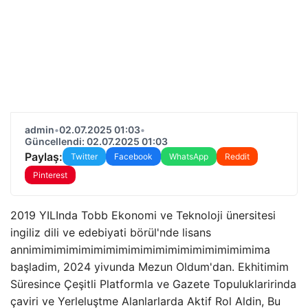
admin
•
02.07.2025 01:03
•
Güncellendi: 02.07.2025 01:03
Paylaş:
Twitter
Facebook
WhatsApp
Reddit
Pinterest
2019 YILInda Tobb Ekonomi ve Teknoloji ünersitesi
ingiliz dili ve edebiyati börül'nde lisans
annimimimimimimimimimimimimimimimimimimima
başladim, 2024 yivunda Mezun Oldum'dan. Ekhitimim
Süresince Çeşitli Platformla ve Gazete Topuluklaririnda
çaviri ve Yerleluştme Alanlarlarda Aktif Rol Aldin, Bu