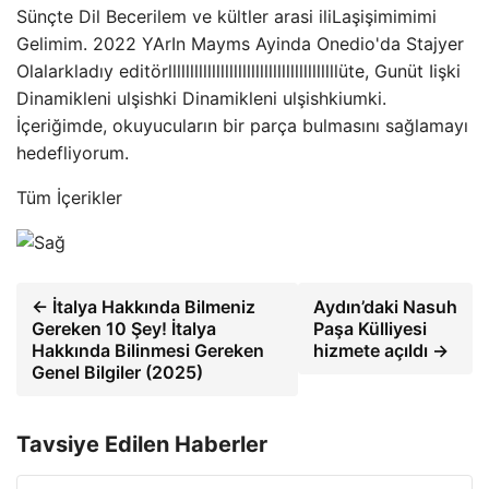
Sünçte Dil Becerilem ve kültler arasi iliLaşişimimimi
Gelimim. 2022 YArIn Mayms Ayinda Onedio'da Stajyer
Olalarkladıy editörlllllllllllllllllllllllllllllllllllllllüte, Gunüt Iişki
Dinamikleni ulşishki Dinamikleni ulşishkiumki.
İçeriğimde, okuyucuların bir parça bulmasını sağlamayı
hedefliyorum.
Tüm İçerikler
← İtalya Hakkında Bilmeniz
Aydın’daki Nasuh
Gereken 10 Şey! İtalya
Paşa Külliyesi
Hakkında Bilinmesi Gereken
hizmete açıldı →
Genel Bilgiler (2025)
Tavsiye Edilen Haberler