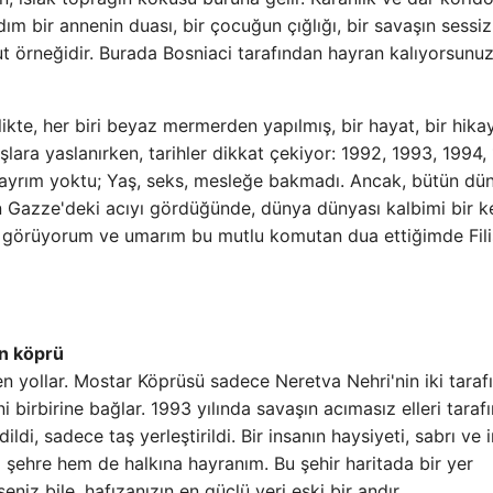
 bir annenin duası, bir çocuğun çığlığı, bir savaşın sessiz 
örneğidir. Burada Bosniaci tarafından hayran kalıyorsunuz
ikte, her biri beyaz mermerden yapılmış, bir hayat, bir hika
şlara yaslanırken, tarihler dikkat çekiyor: 1992, 1993, 1994,
r ayrım yoktu; Yaş, seks, mesleğe bakmadı. Ancak, bütün dü
stin Gazze'deki acıyı gördüğünde, dünya dünyası kalbimi bir k
ı görüyorum ve umarım bu mutlu komutan dua ettiğimde Fili
an köprü
 yollar. Mostar Köprüsü sadece Neretva Nehri'nin iki tarafı
ini birbirine bağlar. 1993 yılında savaşın acımasız elleri taraf
di, sadece taş yerleştirildi. Bir insanın haysiyeti, sabrı ve 
 şehre hem de halkına hayranım. Bu şehir haritada bir yer
niz bile, hafızanızın en güçlü yeri eski bir andır.