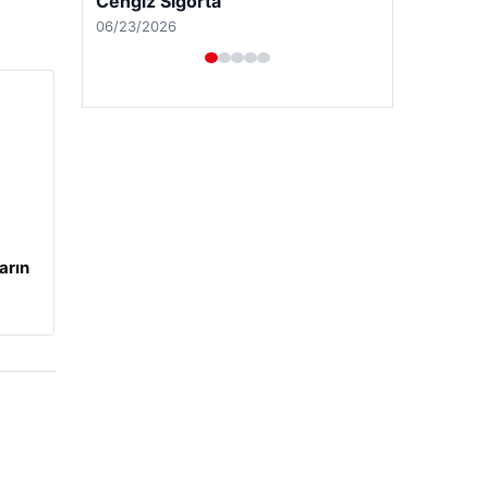
Cengiz Sigorta
06/23/2026
arın