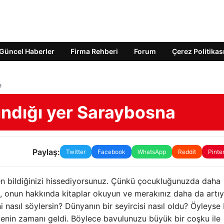
Güncel Haberler
Firma Rehberi
Forum
Çerez Politikas
a
ındığı yer Saraybosna
Paylaş:
Twitter
Facebook
WhatsApp
Reddit
Pinte
en bildiğinizi hissediyorsunuz. Çünkü çocukluğunuzda daha
, onun hakkında kitaplar okuyun ve merakınız daha da artıy
i nasıl söylersin? Dünyanın bir seyircisi nasıl oldu? Öyleyse
menin zamanı geldi. Böylece bavulunuzu büyük bir coşku ile