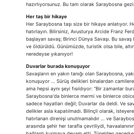
hazırlıyorsunuz. Bu tam olarak Saraybosna gezis
Her taş bir hikaye
Her Saraybosna taşı size bir hikaye anlatıyor. He
hatırlayın. Bilirsiniz, Avusturya Arcide Franz Fe
başlayan savaş; Birinci Dünya Savaşı. Bu savaş
ve öldürüldü. Günümüzde, turistik olsa bile, altı
neredeyse yıkanıyor!
Duvarlar burada konuşuyor
Savaşların en yakın tanığı olan Saraybosna, yakı
konuşuyor … Sürüş delikleri binalardan camilere
ama hepsi aynı şeyi fısıldıyor: “Bir zamanlar bur
Saraybosna'da binlerce mermi ve binlerce obic
sadece hayatları değil; Duvarlar da deldi. Ve sa
delikler asla kapatılmadı. Bilinçli olarak, isteye
hatırlanan direnişi unutmamalıdır … ve Saraybosna
arasında şehir her tarafla çevriliydi, havaalanını
bağlantı kurmaya devam etti. Tünelden geçerken,