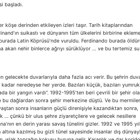
i başladı.
r köşe derinden etkileyen izleri taşır. Tarih kitaplarından
rdinand'ın suikastı ve dünyanın tüm ülkelerini birbirine eklem
 burada Latin Köprüsü'nde vuruldu. Ferdinando burada öldür
na akan nehir binlerce ağrıyı sürüklüyor … ve bu tertemiz su 
n gelecekte duvarlarıyla daha fazla acı verir. Bu şehrin duva
 kadar neredeyse her yerde. Bazıları küçük, bazıları yumruk
ada bir yangın vardı”. 1992-1995'ten beri çevrili bir şehir ol
e bu dağlardan sonra şehir merkezine düştü. Ve bu mermile
vaştan sonra insanların güçlü direnişiyle kazandıktan sonra,
rek … çünkü bir ulus şehre ziyaretçilere ve gelecek nesillere
'nın en derin yarası savaş tünelini gizler. 1992 ve 1995 yıll
n altına kazılmış bu gizli tünel sayesinde insanlar dış dünyay
 ıslak toprağın kokusu buruna gelir. Karanlık ve dar korido