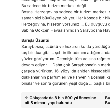
Bu sadece bir turizm merkezi değil
Bosna-Herzegovina sadece bir turizm merkezi d
zaman sizi büyüleyen bir yer. Her köşede bir h
Herzegovina, hissetmiyorsunuz … Bu duyguyu de
Sabiha Gökçen Havaalanı'ndan Saraybosna Havaa
Barışla Üzüntü
Saraybosna, üzüntü ve huzurun kolda yürüdüğü ve 
taş bir dua gibi … şehrin ilk adımını attığım an
yüzler görüyorum. Geçmişin tüm acısına rağmen,
devam ediyor … Daha çok Saraybosna'nın merke
çarşıda yürürken, 16. yüzyılda aniden hissedebili
dükkanlarının parfümleri ve kahvenin Bosniak k
binalar ve sonra görünen yeşil doğa … başka bir 
← Gökçeada’da 8 bin 800 yıl öncesine
Bu
ait 5 mimari yapı bulundu
Bu