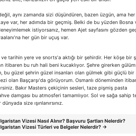
eğil, aynı zamanda sizi düşündüren, bazen üzgün, ama her
ikaye var, her adımda bir geçmiş. Belki de bu yüzden Bosna 
neyimlemek istiyorsanız, hemen Ajet sayfasını gözden geçi
lanı'na her gün bir uçuş var.
tarihin yere ve snorts'a aktığı bir şehirdir. Her köşe bir şi
dan itibaren bu ruh hali beni kucaklıyor. Şehre girerken gülü
 bu güzel şehrin güzel insanları olan gülmek gibi güçlü bir
zi olan Başçarşı'da görüyorum. Osmanlı döneminden itiba
rsiniz. Bakır Masters çekiçinin sesleri, taze pişmiş pasta
ahve damgası bu atmosferi tamamlıyor. Sol ve sağa sahip t
dünyada size ışınlanırsınız.
lgaristan Vizesi Nasıl Alınır? Başvuru Şartları Nelerdir?
lgaristan Vizesi Türleri ve Belgeler Nelerdir? →