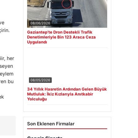
ve
08/06/2026
rin.
Gaziantep’te Dron Destekli Trafik
Denetimleriyle Bin 123 Araca Ceza
Uygulandı
ir, her
mseyen
 eylem
08/05/2026
ren bu
34 Yıllık Hasretin Ardından Gelen Büyük
Mutluluk: İkiz Kızlarıyla Anıtkabir
ek
Yolculuğu
Son Eklenen Firmalar