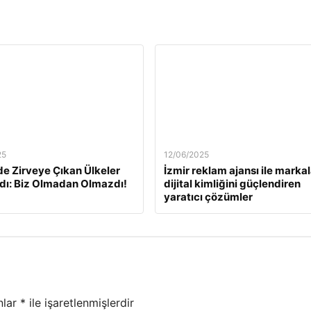
25
12/06/2025
e Zirveye Çıkan Ülkeler
İzmir reklam ajansı ile markal
dı: Biz Olmadan Olmazdı!
dijital kimliğini güçlendiren
yaratıcı çözümler
nlar
*
ile işaretlenmişlerdir