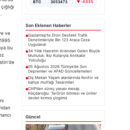
BTC
3053473
▼ -0.53%
çığlığı
.
Son Eklenen Haberler
ye ve
Gaziantep’te Dron Destekli Trafik
■
Denetimleriyle Bin 123 Araca Ceza
 1995
Uygulandı
nya bu
34 Yıllık Hasretin Ardından Gelen Büyük
■
ez
Mutluluk: İkiz Kızlarıyla Anıtkabir
Yolculuğu
stin'de
05 Ağustos 2026 Türkiye’de Son
■
Depremler ve AFAD Güncellemeleri
Dış Mekan Yaşam alanlarında Konfor ve
■
bahçe mutfağı Tasarımları
CHP’den süreç yasası mesajı.
■
Kılıçdaroğlu: Terörün bitmesi ve üniter
devlet kırmızı çizgimiz
nı
ından
inancı
Güncel