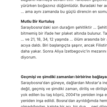
yürürken boğazınız düğümlüdür. Buradaki her adım
… ama aynı zamanda bu güçlü direncin en somut 
Mutlu Bir Kurtuluş
Saraybosna'daki son durağım şehitliktir … Şehitl
bitmemiş bir ifade her plaket altında bulunur. Ta
… ve 21, 18, 34, 12 yaşında … ölüm arasında bi
acıya daldı. Biri başlangıçta şaşırır, ancak Fili
daha yakar. Sonra Aliya İzetbegovic'in mezarın
diyorum.
Geçmişi ve şimdiki zamanları birbirine bağlay
Saraybosna'dan güneye, dağlardan Mostar'a inen
değil, geçmiş ve şimdiki zaman, diriliş ve diriliş
yok edilen bu taş köprü, 2004'te yeniden inşa edil
yeniden inşa edildi. Bosna'dan ayrıldığımda hem
olmadığından, kalpte bir acı, bir dua … geri dönse