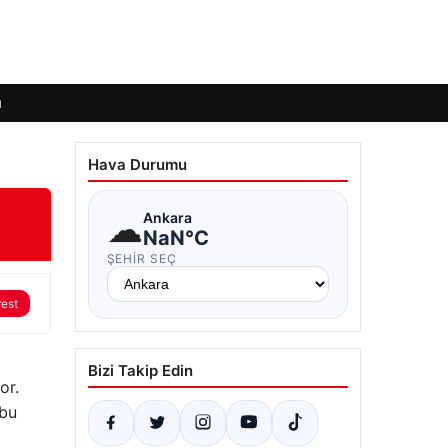
ı
Hava Durumu
☁
Ankara
NaN°C
ŞEHIR SEÇ
rest
Bizi Takip Edin
or.
 bu