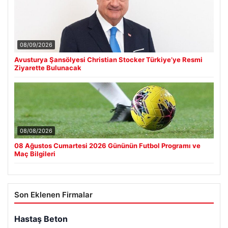
08/09/2026
Avusturya Şansölyesi Christian Stocker Türkiye’ye Resmi
Ziyarette Bulunacak
08/08/2026
08 Ağustos Cumartesi 2026 Gününün Futbol Programı ve
Maç Bilgileri
Son Eklenen Firmalar
Hastaş Beton