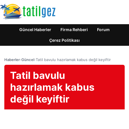
Güncel Haberler
Firma Rehberi
Forum
Çerez Politikası
Haberler
›
Güncel
›
Tatil bavulu hazırlamak kabus değil keyiftir
Tatil bavulu
hazırlamak kabus
değil keyiftir