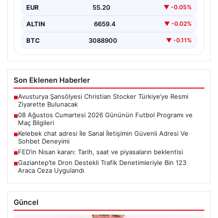
EUR
55.20
▼ -0.05%
ALTIN
6659.4
▼ -0.02%
BTC
3088900
▼ -0.11%
Son Eklenen Haberler
Avusturya Şansölyesi Christian Stocker Türkiye’ye Resmi
■
Ziyarette Bulunacak
08 Ağustos Cumartesi 2026 Gününün Futbol Programı ve
■
Maç Bilgileri
Kelebek chat adresi İle Sanal İletişimin Güvenli Adresi Ve
■
Sohbet Deneyimi
FED’in Nisan kararı: Tarih, saat ve piyasaların beklentisi
■
Gaziantep’te Dron Destekli Trafik Denetimleriyle Bin 123
■
Araca Ceza Uygulandı
Güncel