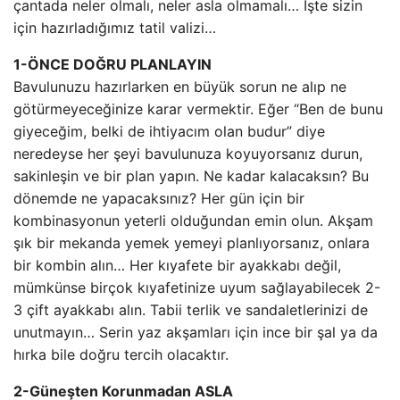
çantada neler olmalı, neler asla olmamalı… İşte sizin
için hazırladığımız tatil valizi…
1-ÖNCE DOĞRU PLANLAYIN
Bavulunuzu hazırlarken en büyük sorun ne alıp ne
götürmeyeceğinize karar vermektir. Eğer “Ben de bunu
giyeceğim, belki de ihtiyacım olan budur” diye
neredeyse her şeyi bavulunuza koyuyorsanız durun,
sakinleşin ve bir plan yapın. Ne kadar kalacaksın? Bu
dönemde ne yapacaksınız? Her gün için bir
kombinasyonun yeterli olduğundan emin olun. Akşam
şık bir mekanda yemek yemeyi planlıyorsanız, onlara
bir kombin alın… Her kıyafete bir ayakkabı değil,
mümkünse birçok kıyafetinize uyum sağlayabilecek 2-
3 çift ayakkabı alın. Tabii terlik ve sandaletlerinizi de
unutmayın… Serin yaz akşamları için ince bir şal ya da
hırka bile doğru tercih olacaktır.
2-Güneşten Korunmadan ASLA