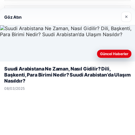
Son Eklenen Firmalar
×
Göz Atın
Güncel Haberler
Web sitemizi nasıl kullandığınızı daha iyi anlayabilmek,
Suudi Arabistana Ne Zaman, Nasıl Gidilir? Dili,
deneyiminizi kişiselleştirmek ve geliştirmek amacıyla çerezler
Başkenti, Para Birimi Nedir? Suudi Arabistan’da Ulaşım
kullanıyoruz.
Çerez Politikamız
Nasıldır?
Reddet
Kabul Et
08/03/2025