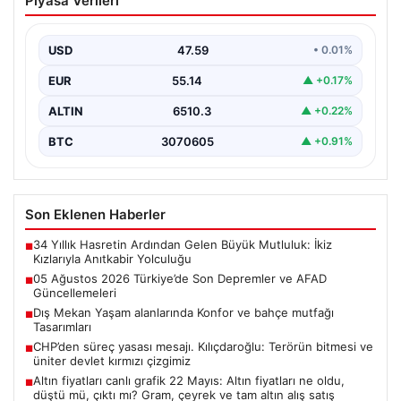
Piyasa Verileri
Depremler ve AFAD Güncellemeleri
Türkiye genelinde deprem hareketliliği devam ediyor.
05 Ağustos 2026 tarihinde gerçekleşen depremlerle
USD
47.59
• 0.01%
ilgili son…
EUR
55.14
▲ +0.17%
ALTIN
6510.3
▲ +0.22%
BTC
3070605
▲ +0.91%
Son Eklenen Haberler
34 Yıllık Hasretin Ardından Gelen Büyük Mutluluk: İkiz
■
Kızlarıyla Anıtkabir Yolculuğu
05 Ağustos 2026 Türkiye’de Son Depremler ve AFAD
■
Güncellemeleri
Dış Mekan Yaşam alanlarında Konfor ve bahçe mutfağı
■
Tasarımları
CHP’den süreç yasası mesajı. Kılıçdaroğlu: Terörün bitmesi ve
■
üniter devlet kırmızı çizgimiz
Altın fiyatları canlı grafik 22 Mayıs: Altın fiyatları ne oldu,
■
düştü mü, çıktı mı? Gram, çeyrek ve tam altın alış satış