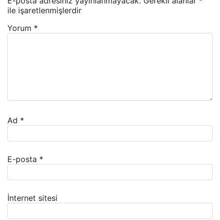
E-posta adresiniz yayınlanmayacak.
Gerekli alanlar
*
ile işaretlenmişlerdir
Yorum
*
Ad
*
E-posta
*
İnternet sitesi