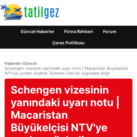
Güncel Haberler
Firma Rehberi
Forum
Çerez Politikası
Haberler
›
Güncel
›
Schengen vizesinin yanındaki uyarı notu | Macaristan Büyükelçisi
NTV'ye şunları söyledi: Türklere özel bir uygulama değil
Schengen vizesinin
yanındaki uyarı notu |
Macaristan
Büyükelçisi NTV'ye