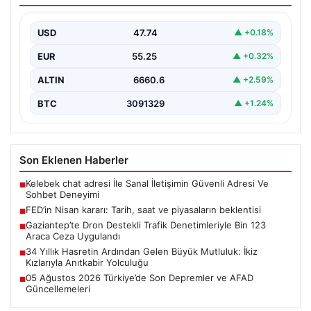
ABD Merkez Bankası’nın (FED) nisan ayı para politikası
kararı yatırımcılar tarafından yakından takip ediliyor.…
USD
47.74
▲ +0.18%
EUR
55.25
▲ +0.32%
ALTIN
6660.6
▲ +2.59%
BTC
3091329
▲ +1.24%
Son Eklenen Haberler
Kelebek chat adresi İle Sanal İletişimin Güvenli Adresi Ve
■
Sohbet Deneyimi
FED’in Nisan kararı: Tarih, saat ve piyasaların beklentisi
■
Gaziantep’te Dron Destekli Trafik Denetimleriyle Bin 123
■
Araca Ceza Uygulandı
34 Yıllık Hasretin Ardından Gelen Büyük Mutluluk: İkiz
■
Kızlarıyla Anıtkabir Yolculuğu
05 Ağustos 2026 Türkiye’de Son Depremler ve AFAD
■
Güncellemeleri