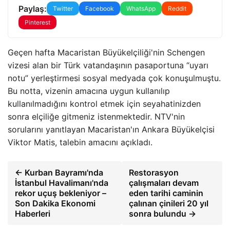
Paylaş:
Twitter
Facebook
WhatsApp
Reddit
Pinterest
Geçen hafta Macaristan Büyükelçiliği'nin Schengen
vizesi alan bir Türk vatandaşının pasaportuna “uyarı
notu” yerleştirmesi sosyal medyada çok konuşulmuştu.
Bu notta, vizenin amacına uygun kullanılıp
kullanılmadığını kontrol etmek için seyahatinizden
sonra elçiliğe gitmeniz istenmektedir. NTV'nin
sorularını yanıtlayan Macaristan'ın Ankara Büyükelçisi
Viktor Matis, talebin amacını açıkladı.
← Kurban Bayramı'nda
Restorasyon
İstanbul Havalimanı'nda
çalışmaları devam
rekor uçuş bekleniyor –
eden tarihi caminin
Son Dakika Ekonomi
çalınan çinileri 20 yıl
Haberleri
sonra bulundu →