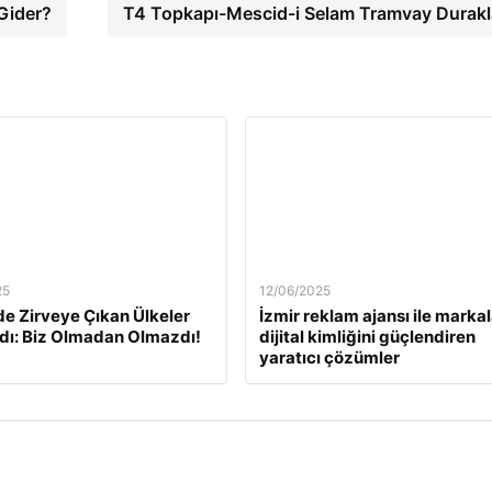
Gider?
T4 Topkapı-Mescid-i Selam Tramvay Durakl
25
12/06/2025
e Zirveye Çıkan Ülkeler
İzmir reklam ajansı ile markal
dı: Biz Olmadan Olmazdı!
dijital kimliğini güçlendiren
yaratıcı çözümler