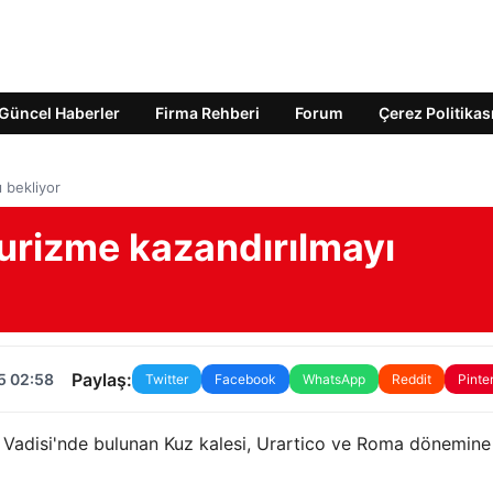
Güncel Haberler
Firma Rehberi
Forum
Çerez Politikas
ı bekliyor
 turizme kazandırılmayı
Paylaş:
5 02:58
Twitter
Facebook
WhatsApp
Reddit
Pinte
k Vadisi'nde bulunan Kuz kalesi, Urartico ve Roma dönemine 