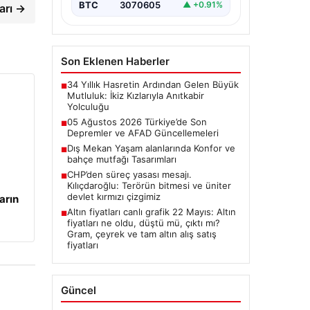
BTC
3070605
▲ +0.91%
arı →
Son Eklenen Haberler
34 Yıllık Hasretin Ardından Gelen Büyük
■
Mutluluk: İkiz Kızlarıyla Anıtkabir
Yolculuğu
05 Ağustos 2026 Türkiye’de Son
■
Depremler ve AFAD Güncellemeleri
Dış Mekan Yaşam alanlarında Konfor ve
■
bahçe mutfağı Tasarımları
CHP’den süreç yasası mesajı.
■
Kılıçdaroğlu: Terörün bitmesi ve üniter
devlet kırmızı çizgimiz
arın
Altın fiyatları canlı grafik 22 Mayıs: Altın
■
fiyatları ne oldu, düştü mü, çıktı mı?
Gram, çeyrek ve tam altın alış satış
fiyatları
Güncel