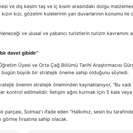
esi ve dış kesim taş ve iç kısım arasındaki dolgu malzemes
 kızın kızı, gözetim kulelerinin yan duvarlarının konumu ile 
leneceği ve ulusal ve yabancı turistlerin turizm kavramını a
ir davet gibidir”
i Öğretim Üyesi ve Orta Çağ Bölümü Tarihi Araştırmacısı Gür
e bugün büyük bir stratejik öneme sahip olduğunu söyledi.
stratejik önemin stratejik öneminden kaynaklanıyor, “Bu vad
er kontrol edilmelidir. İletişim ağını kurmak için 5 kale veya
r parçası, Solmaz'ı ifade eden “Halkımız, sesin bu tarafınd
tı görme fırsatına sahip olacak.