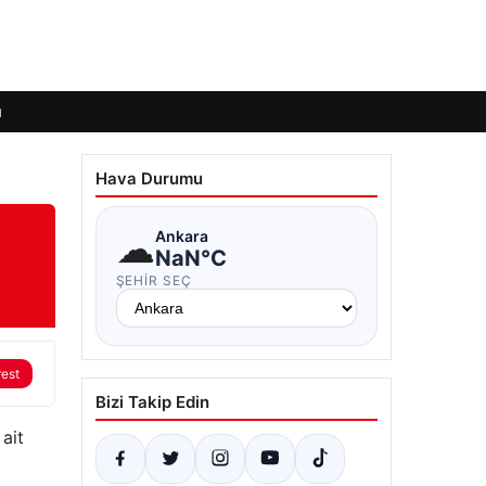
ı
Hava Durumu
☁
Ankara
NaN°C
ŞEHIR SEÇ
rest
Bizi Takip Edin
ait