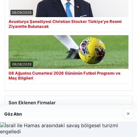
08/09/2026
Avusturya Şansölyesi Christian Stocker Türkiye’ye Resmi
Ziyarette Bulunacak
08/08/2026
08 Ağustos Cumartesi 2026 Gününün Futbol Programı ve
Maç Bilgileri
Son Eklenen Firmalar
×
Göz Atın
Hastaş Beton
05/26/2026