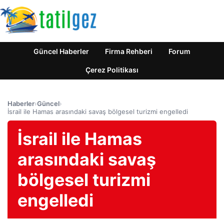
Güncel Haberler
Firma Rehberi
Forum
Çerez Politikası
Haberler
›
Güncel
›
İsrail ile Hamas arasındaki savaş bölgesel turizmi engelledi
İsrail ile Hamas
arasındaki savaş
bölgesel turizmi
engelledi