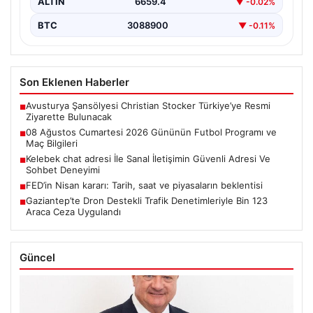
ALTIN
6659.4
▼ -0.02%
BTC
3088900
▼ -0.11%
Son Eklenen Haberler
Avusturya Şansölyesi Christian Stocker Türkiye’ye Resmi
■
Ziyarette Bulunacak
08 Ağustos Cumartesi 2026 Gününün Futbol Programı ve
■
Maç Bilgileri
Kelebek chat adresi İle Sanal İletişimin Güvenli Adresi Ve
■
Sohbet Deneyimi
FED’in Nisan kararı: Tarih, saat ve piyasaların beklentisi
■
Gaziantep’te Dron Destekli Trafik Denetimleriyle Bin 123
■
Araca Ceza Uygulandı
Güncel