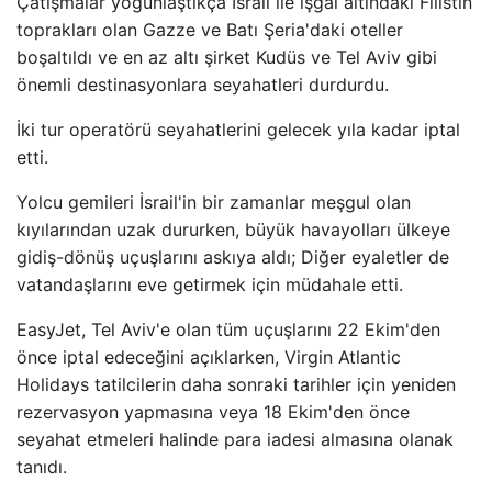
Çatışmalar yoğunlaştıkça İsrail ile işgal altındaki Filistin
toprakları olan Gazze ve Batı Şeria'daki oteller
boşaltıldı ve en az altı şirket Kudüs ve Tel Aviv gibi
önemli destinasyonlara seyahatleri durdurdu.
İki tur operatörü seyahatlerini gelecek yıla kadar iptal
etti.
Yolcu gemileri İsrail'in bir zamanlar meşgul olan
kıyılarından uzak dururken, büyük havayolları ülkeye
gidiş-dönüş uçuşlarını askıya aldı; Diğer eyaletler de
vatandaşlarını eve getirmek için müdahale etti.
EasyJet, Tel Aviv'e olan tüm uçuşlarını 22 Ekim'den
önce iptal edeceğini açıklarken, Virgin Atlantic
Holidays tatilcilerin daha sonraki tarihler için yeniden
rezervasyon yapmasına veya 18 Ekim'den önce
seyahat etmeleri halinde para iadesi almasına olanak
tanıdı.