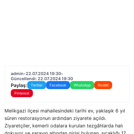
admin
•
22.07.2024 19:30
•
Güncellendi: 22.07.2024 19:30
Paylaş:
Twitter
Facebook
WhatsApp
Reddit
Pinterest
Melikgazi ilçesi mahallesindeki tarihi ev, yaklaşık 6 yıl
süren restorasyonun ardından ziyarete açıldı.
Ziyaretçiler, kemerli odalara kurulan tezgâhlarda halı
dokuyor ve sarayın altından girişi bulunan, sıcaklığı 17