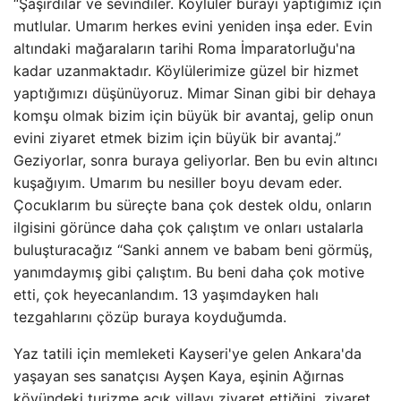
“Şaşırdılar ve sevindiler. Köylüler burayı yaptığımız için
mutlular. Umarım herkes evini yeniden inşa eder. Evin
altındaki mağaraların tarihi Roma İmparatorluğu'na
kadar uzanmaktadır. Köylülerimize güzel bir hizmet
yaptığımızı düşünüyoruz. Mimar Sinan gibi bir dehaya
komşu olmak bizim için büyük bir avantaj, gelip onun
evini ziyaret etmek bizim için büyük bir avantaj.”
Geziyorlar, sonra buraya geliyorlar. Ben bu evin altıncı
kuşağıyım. Umarım bu nesiller boyu devam eder.
Çocuklarım bu süreçte bana çok destek oldu, onların
ilgisini görünce daha çok çalıştım ve onları ustalarla
buluşturacağız “Sanki annem ve babam beni görmüş,
yanımdaymış gibi çalıştım. Bu beni daha çok motive
etti, çok heyecanlandım. 13 yaşımdayken halı
tezgahlarını çözüp buraya koyduğumda.
Yaz tatili için memleketi Kayseri'ye gelen Ankara'da
yaşayan ses sanatçısı Ayşen Kaya, eşinin Ağırnas
köyündeki turizme açık villayı ziyaret ettiğini, ziyaret