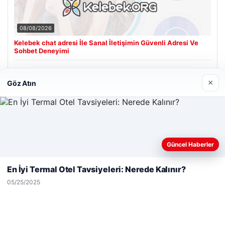
08/08/2026
Kelebek chat adresi İle Sanal İletişimin Güvenli Adresi Ve
Sohbet Deneyimi
×
Göz Atın
Son Eklenen Firmalar
Hastaş Beton
05/26/2026
Web sitemizi nasıl kullandığınızı daha iyi anlayabilmek,
Güncel Haberler
deneyiminizi kişiselleştirmek ve geliştirmek amacıyla çerezler
kullanıyoruz.
Çerez Politikamız
En İyi Termal Otel Tavsiyeleri: Nerede Kalınır?
Reddet
Kabul Et
05/25/2025
© 2026 Tatil Gez – Güncel – Gezilecek Yerler