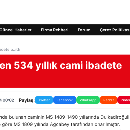
Güncel Haberler
Firma Rehberi
Forum
Çerez Politikas
dete açıldı
n 534 yıllık cami ibadete
Paylaş:
4 00:02
Twitter
Facebook
WhatsApp
Reddit
Pinte
nda bulunan caminin MS 1489-1490 yıllarında Dulkadiroğull
e göre MS 1809 yılında Ağcabey tarafından onarılmıştır.