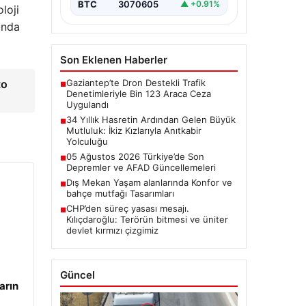
BTC
3070605
▲ +0.91%
loji
unda
Son Eklenen Haberler
Gaziantep’te Dron Destekli Trafik
to
■
Denetimleriyle Bin 123 Araca Ceza
Uygulandı
34 Yıllık Hasretin Ardından Gelen Büyük
■
Mutluluk: İkiz Kızlarıyla Anıtkabir
Yolculuğu
05 Ağustos 2026 Türkiye’de Son
■
Depremler ve AFAD Güncellemeleri
Dış Mekan Yaşam alanlarında Konfor ve
■
bahçe mutfağı Tasarımları
CHP’den süreç yasası mesajı.
■
Kılıçdaroğlu: Terörün bitmesi ve üniter
devlet kırmızı çizgimiz
Güncel
arın