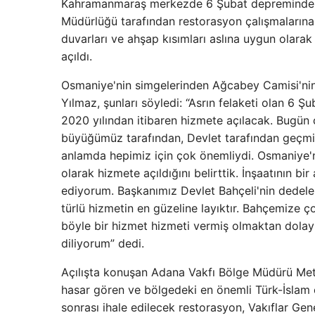
Kahramanmaraş merkezde 6 Şubat depreminde ha
Müdürlüğü tarafından restorasyon çalışmalarına b
duvarları ve ahşap kısımları aslına uygun olara
açıldı.
Osmaniye'nin simgelerinden Ağcabey Camisi'nin a
Yılmaz, şunları söyledi: “Asrın felaketi olan
2020 yılından itibaren hizmete açılacak. Bugün ç
büyüğümüz tarafından, Devlet tarafından geçmişte
anlamda hepimiz için çok önemliydi. Osmaniye'
olarak hizmete açıldığını belirttik. İnşaatının
ediyorum. Başkanımız Devlet Bahçeli'nin dedeleri
türlü hizmetin en güzeline layıktır. Bahçemize ç
böyle bir hizmet hizmeti vermiş olmaktan dolay
diliyorum” dedi.
Açılışta konuşan Adana Vakfı Bölge Müdürü Met
hasar gören ve bölgedeki en önemli Türk-İslam e
sonrası ihale edilecek restorasyon, Vakıflar Ge