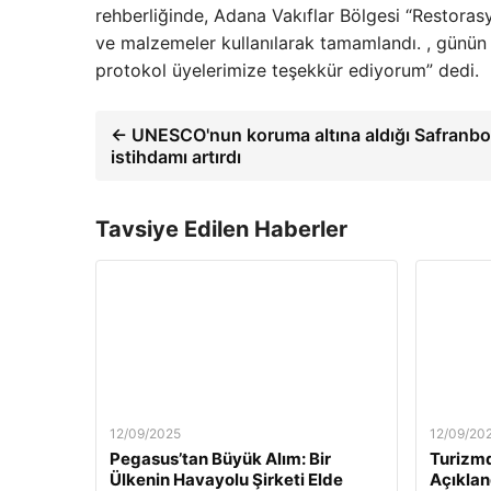
rehberliğinde, Adana Vakıflar Bölgesi “Restoras
ve malzemeler kullanılarak tamamlandı. , günün 
protokol üyelerimize teşekkür ediyorum” dedi.
← UNESCO'nun koruma altına aldığı Safranbolu
istihdamı artırdı
Tavsiye Edilen Haberler
12/09/2025
12/09/20
Pegasus’tan Büyük Alım: Bir
Turizmd
Ülkenin Havayolu Şirketi Elde
Açıklan