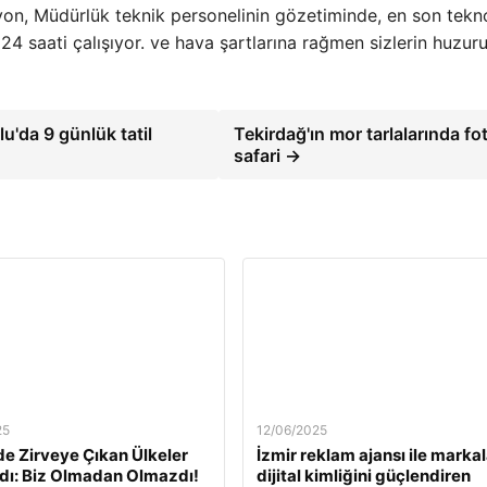
yon, Müdürlük teknik personelinin gözetiminde, en son tekno
24 saati çalışıyor. ve hava şartlarına rağmen sizlerin huzur
'da 9 günlük tatil
Tekirdağ'ın mor tarlalarında fo
safari →
25
12/06/2025
e Zirveye Çıkan Ülkeler
İzmir reklam ajansı ile markal
dı: Biz Olmadan Olmazdı!
dijital kimliğini güçlendiren