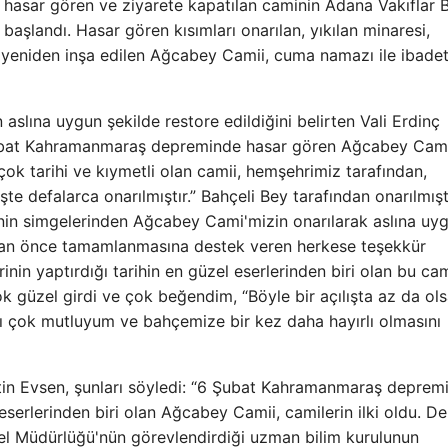
sar gören ve ziyarete kapatılan caminin Adana Vakıflar 
aşlandı. Hasar gören kısımları onarılan, yıkılan minaresi,
k yeniden inşa edilen Ağcabey Camii, cuma namazı ile ibade
slına uygun şekilde restore edildiğini belirten Vali Erdinç
 6 Şubat Kahramanmaraş depreminde hasar gören Ağcabey Cam
ok tarihi ve kıymetli olan camii, hemşehrimiz tarafından,
 defalarca onarılmıştır.” Bahçeli Bey tarafından onarılmışt
nin simgelerinden Ağcabey Cami'mizin onarılarak aslına uy
 bir an önce tamamlanmasına destek veren herkese teşekkür
nin yaptırdığı tarihin en güzel eserlerinden biri olan bu cam
ok güzel girdi ve çok beğendim, “Böyle bir açılışta az da ol
ı çok mutluyum ve bahçemize bir kez daha hayırlı olmasını
in Evsen, şunları söyledi: “6 Şubat Kahramanmaraş deprem
serlerinden biri olan Ağcabey Camii, camilerin ilki oldu. D
nel Müdürlüğü'nün görevlendirdiği uzman bilim kurulunun