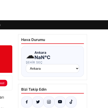
ı
Hava Durumu
☁
Ankara
NaN°C
ŞEHIR SEÇ
rest
Bizi Takip Edin
arı