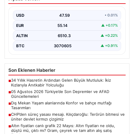
Depremler ve AFAD Güncellemeleri
Türkiye genelinde deprem hareketliliği devam ediyor.
05 Ağustos 2026 tarihinde gerçekleşen depremlerle
USD
47.59
• 0.01%
ilgili son…
EUR
55.14
▲ +0.17%
ALTIN
6510.3
▲ +0.22%
BTC
3070605
▲ +0.91%
Son Eklenen Haberler
34 Yıllık Hasretin Ardından Gelen Büyük Mutluluk: İkiz
■
Kızlarıyla Anıtkabir Yolculuğu
05 Ağustos 2026 Türkiye’de Son Depremler ve AFAD
■
Güncellemeleri
Dış Mekan Yaşam alanlarında Konfor ve bahçe mutfağı
■
Tasarımları
CHP’den süreç yasası mesajı. Kılıçdaroğlu: Terörün bitmesi ve
■
üniter devlet kırmızı çizgimiz
Altın fiyatları canlı grafik 22 Mayıs: Altın fiyatları ne oldu,
■
düştü mü, çıktı mı? Gram, çeyrek ve tam altın alış satış