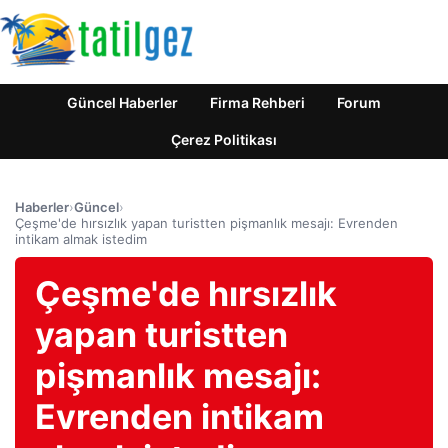
Güncel Haberler
Firma Rehberi
Forum
Çerez Politikası
Haberler
›
Güncel
›
Çeşme'de hırsızlık yapan turistten pişmanlık mesajı: Evrenden
intikam almak istedim
Çeşme'de hırsızlık
yapan turistten
pişmanlık mesajı:
Evrenden intikam