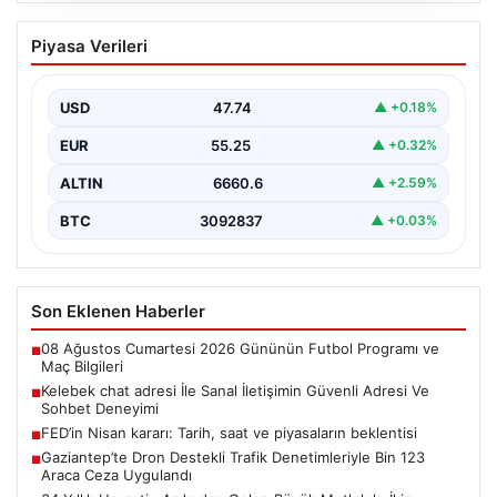
Kelebek chat adresi İle Sanal İletişimin
Piyasa Verileri
Güvenli Adresi Ve Sohbet Deneyimi
Sanal çağında insanların kaliteli bir şekilde iletişim
sağlaması büyük bir önem taşımaktadır. Halen birçok…
USD
47.74
▲ +0.18%
EUR
55.25
▲ +0.32%
ALTIN
6660.6
▲ +2.59%
BTC
3092837
▲ +0.03%
Son Eklenen Haberler
08 Ağustos Cumartesi 2026 Gününün Futbol Programı ve
■
Maç Bilgileri
Kelebek chat adresi İle Sanal İletişimin Güvenli Adresi Ve
■
Sohbet Deneyimi
FED’in Nisan kararı: Tarih, saat ve piyasaların beklentisi
■
Gaziantep’te Dron Destekli Trafik Denetimleriyle Bin 123
■
Araca Ceza Uygulandı