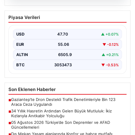
05.08.2026
34 Yıllık Hasretin Ardından Gelen
Piyasa Verileri
Büyük Mutluluk: İkiz Kızlarıyla Anıtkabir
Yolculuğu
USD
47.70
▲ +0.07%
Adıyaman’da hayatlarını sürdüren Abuzer ve Zeynep
Yıldırım çifti, tam 34 yıl boyunca çocuk sahibi…
EUR
55.06
▼ -0.12%
ALTIN
6505.9
▲ +0.21%
BTC
3053473
▼ -0.53%
Son Eklenen Haberler
Gaziantep’te Dron Destekli Trafik Denetimleriyle Bin 123
■
Araca Ceza Uygulandı
34 Yıllık Hasretin Ardından Gelen Büyük Mutluluk: İkiz
■
Kızlarıyla Anıtkabir Yolculuğu
05 Ağustos 2026 Türkiye’de Son Depremler ve AFAD
■
Güncellemeleri
Dış Mekan Yaşam alanlarında Konfor ve bahçe mutfağı
■