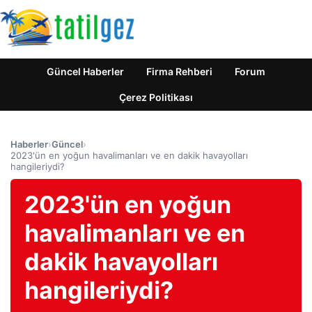
Güncel Haberler
Firma Rehberi
Forum
Çerez Politikası
Haberler
›
Güncel
›
2023'ün en yoğun havalimanları ve en dakik havayolları
hangileriydi?
2023'ün en yoğun
havalimanları ve en
dakik havayolları
hangileriydi?