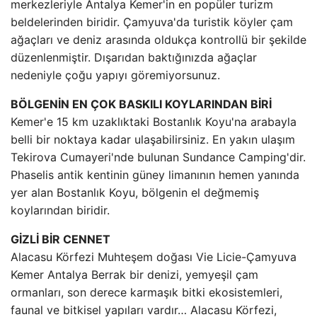
merkezleriyle Antalya Kemer'in en popüler turizm
beldelerinden biridir. Çamyuva'da turistik köyler çam
ağaçları ve deniz arasında oldukça kontrollü bir şekilde
düzenlenmiştir. Dışarıdan baktığınızda ağaçlar
nedeniyle çoğu yapıyı göremiyorsunuz.
BÖLGENİN EN ÇOK BASKILI KOYLARINDAN BİRİ
Kemer'e 15 km uzaklıktaki Bostanlık Koyu'na arabayla
belli bir noktaya kadar ulaşabilirsiniz. En yakın ulaşım
Tekirova Cumayeri'nde bulunan Sundance Camping'dir.
Phaselis antik kentinin güney limanının hemen yanında
yer alan Bostanlık Koyu, bölgenin el değmemiş
koylarından biridir.
GİZLİ BİR CENNET
Alacasu Körfezi Muhteşem doğası Vie Licie-Çamyuva
Kemer Antalya Berrak bir denizi, yemyeşil çam
ormanları, son derece karmaşık bitki ekosistemleri,
faunal ve bitkisel yapıları vardır… Alacasu Körfezi,