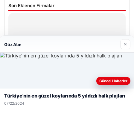
Son Eklenen Firmalar
×
Göz Atın
Web sitemizi nasıl kullandığınızı daha iyi anlayabilmek,
Güncel Haberler
deneyiminizi kişiselleştirmek ve geliştirmek amacıyla çerezler
kullanıyoruz.
Çerez Politikamız
Türkiye'nin en güzel koylarında 5 yıldızlı halk plajları
Reddet
Kabul Et
07/22/2024