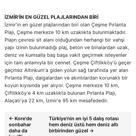
İZMİR'İN EN GÜZEL PLAJLARINDAN BİRİ
İzmir'in en güzel plajlarından biri olan Çeşme Pırlanta
Plajı, Çeşme merkeze 10 km uzaklıkta bulunmaktadır.
Plajın çevresi sit alanı olduğundan herhangi bir vahşi
yapı izinin bulunmadığı plaj, beton ve binalardan uzak,
deniz ve kumsalla baş başa vakit geçirmek isteyenler
için tam anlamıyla bir cennet. Çeşme Çiftlikköy'ü geçer
geçmez Altınkum'a giden yolun sağ tarafında yer alan
Pırlanta Plajı, dalgalardan ve akıntılardan korunaklı bir
koyun kıyısında yer alıyor. Çeşme merkeze 10 km,
Çiftlikköy'e 4 km uzaklıkta bulunan Pırlanta Plajı,
Alaçatı'ya 22 km, İzmir'e 95 km mesafededir.
← Kore'de
Türkiye'nin en iyi 5 dalış rotası
sonbahar
hem deniz üstü hem deniz altı
daha da
birbirinden güzel →