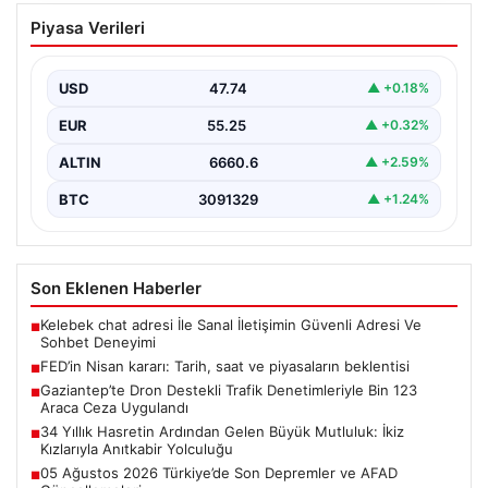
FED’in Nisan kararı: Tarih, saat ve
Piyasa Verileri
piyasaların beklentisi
ABD Merkez Bankası’nın (FED) nisan ayı para politikası
kararı yatırımcılar tarafından yakından takip ediliyor.…
USD
47.74
▲ +0.18%
EUR
55.25
▲ +0.32%
ALTIN
6660.6
▲ +2.59%
BTC
3091329
▲ +1.24%
Son Eklenen Haberler
Kelebek chat adresi İle Sanal İletişimin Güvenli Adresi Ve
■
Sohbet Deneyimi
FED’in Nisan kararı: Tarih, saat ve piyasaların beklentisi
■
Gaziantep’te Dron Destekli Trafik Denetimleriyle Bin 123
■
Araca Ceza Uygulandı
34 Yıllık Hasretin Ardından Gelen Büyük Mutluluk: İkiz
■
Kızlarıyla Anıtkabir Yolculuğu
05 Ağustos 2026 Türkiye’de Son Depremler ve AFAD
■