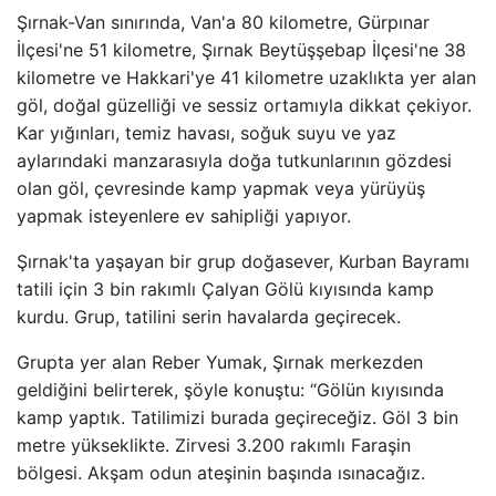
Şırnak-Van sınırında, Van'a 80 kilometre, Gürpınar
İlçesi'ne 51 kilometre, Şırnak Beytüşşebap İlçesi'ne 38
kilometre ve Hakkari'ye 41 kilometre uzaklıkta yer alan
göl, doğal güzelliği ve sessiz ortamıyla dikkat çekiyor.
Kar yığınları, temiz havası, soğuk suyu ve yaz
aylarındaki manzarasıyla doğa tutkunlarının gözdesi
olan göl, çevresinde kamp yapmak veya yürüyüş
yapmak isteyenlere ev sahipliği yapıyor.
Şırnak'ta yaşayan bir grup doğasever, Kurban Bayramı
tatili için 3 bin rakımlı Çalyan Gölü kıyısında kamp
kurdu. Grup, tatilini serin havalarda geçirecek.
Grupta yer alan Reber Yumak, Şırnak merkezden
geldiğini belirterek, şöyle konuştu: “Gölün kıyısında
kamp yaptık. Tatilimizi burada geçireceğiz. Göl 3 bin
metre yükseklikte. Zirvesi 3.200 rakımlı Faraşin
bölgesi. Akşam odun ateşinin başında ısınacağız.