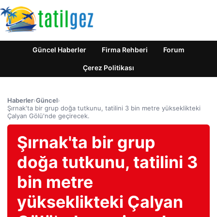
Güncel Haberler
Firma Rehberi
Forum
Çerez Politikası
Haberler
›
Güncel
›
Şırnak'ta bir grup doğa tutkunu, tatilini 3 bin metre yükseklikteki
Çalyan Gölü'nde geçirecek.
Şırnak'ta bir grup
doğa tutkunu, tatilini 3
bin metre
yükseklikteki Çalyan