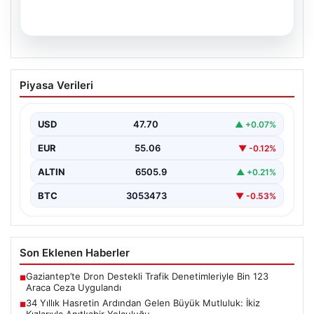
05.08.2026
34 Yıllık Hasretin Ardından Gelen
Piyasa Verileri
Büyük Mutluluk: İkiz Kızlarıyla Anıtkabir
Yolculuğu
USD
47.70
▲ +0.07%
Adıyaman’da hayatlarını sürdüren Abuzer ve Zeynep
Yıldırım çifti, tam 34 yıl boyunca çocuk sahibi…
EUR
55.06
▼ -0.12%
ALTIN
6505.9
▲ +0.21%
BTC
3053473
▼ -0.53%
Son Eklenen Haberler
Gaziantep’te Dron Destekli Trafik Denetimleriyle Bin 123
■
Araca Ceza Uygulandı
34 Yıllık Hasretin Ardından Gelen Büyük Mutluluk: İkiz
■