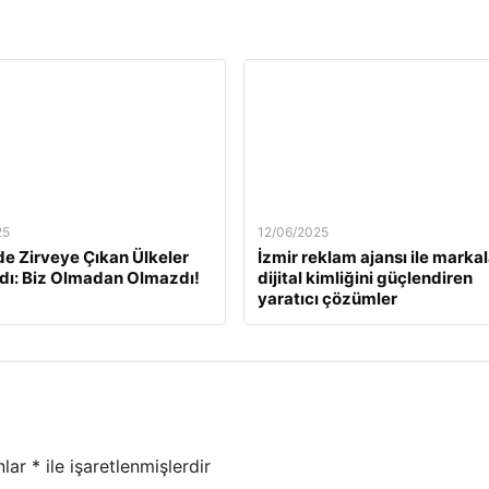
25
12/06/2025
e Zirveye Çıkan Ülkeler
İzmir reklam ajansı ile markal
dı: Biz Olmadan Olmazdı!
dijital kimliğini güçlendiren
yaratıcı çözümler
nlar
*
ile işaretlenmişlerdir