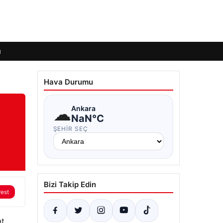
ı
Hava Durumu
☁
Ankara
NaN°C
ŞEHIR SEÇ
Bizi Takip Edin
rest
at