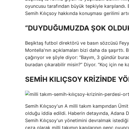
oyuncusu tarafından büyük tepkiyle karşılandı.
Semih Kılıçsoy hakkında konuşması gerilimi artır
“DUYDUĞUMUZDA ŞOK OLDU
Beşiktaş futbol direktörü ve basın sözcüsü Fey
Montella'nın açıklamaları bizi daha da şaşırttı.
çağırıyor ve şöyle diyor: “Bayım, 3 gündür bura
buradan çıkarabilir misin?” Diyor. “Koç için ne ka
SEMİH KILIÇSOY KRİZİNDE YÖN
Semih Kılıçsoy'un A milli takım kampından Ümit 
olduğu iddia edildi. Haberin detayında, Adana D
Semih Kılıçsoy'un yönetimini devralmak istediği 
ceza olarak milli takımın kapılarının genç oyunc