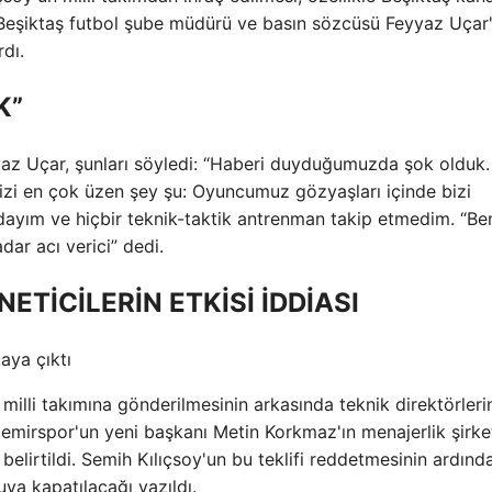
 Beşiktaş futbol şube müdürü ve basın sözcüsü Feyyaz Uçar'
dı.
K”
yaz Uçar, şunları söyledi: “Haberi duyduğumuzda şok olduk.
 Bizi en çok üzen şey şu: Oyuncumuz gözyaşları içinde bizi
dayım ve hiçbir teknik-taktik antrenman takip etmedim. “Be
dar acı verici” dedi.
ETİCİLERİN ETKİSİ İDDİASI
milli takımına gönderilmesinin arkasında teknik direktörleri
emirspor'un yeni başkanı Metin Korkmaz'ın menajerlik şirke
belirtildi. Semih Kılıçsoy'un bu teklifi reddetmesinin ardınd
uya kapatılacağı yazıldı.