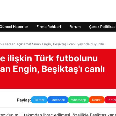
Güncel Haberler
Firma Rehberi
Forum
Çerez Politikas
lunu sarsan açıklama! Sinan Engin, Beşiktaş'ı canlı yayında duyurdu
e ilişkin Türk futbolunu
n Engin, Beşiktaş'ı canlı
Paylaş:
Twitter
Facebook
WhatsApp
Reddit
Pinte
soy'un milli takımdan ihraç edilmesi, özellikle Beşiktaş kan