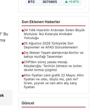
BTC
3070605
▲ +0.91%
Son Eklenen Haberler
34 Yıllık Hasretin Ardından Gelen Büyük
■
!” Bu
Mutluluk: İkiz Kızlarıyla Anıtkabir
Yolculuğu
ama
05 Ağustos 2026 Türkiye’de Son
■
Depremler ve AFAD Güncellemeleri
Dış Mekan Yaşam alanlarında Konfor ve
■
bahçe mutfağı Tasarımları
CHP’den süreç yasası mesajı.
■
Kılıçdaroğlu: Terörün bitmesi ve üniter
devlet kırmızı çizgimiz
Altın fiyatları canlı grafik 22 Mayıs: Altın
■
fiyatları ne oldu, düştü mü, çıktı mı?
Gram, çeyrek ve tam altın alış satış
fiyatları
ek
Güncel