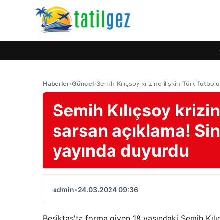
Haberler
›
Güncel
›
Semih Kılıçsoy krizine ilişkin Türk futbo
Semih Kılıçsoy krizin
sarsan açıklama! Sina
yayında duyurdu
admin
•
24.03.2024 09:36
Beşiktaş'ta forma giyen 18 yaşındaki Semih Kılıç