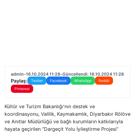
admin
•
16.10.2024 11:28
•
Güncellendi: 16.10.2024 11:28
Paylaş:
Twitter
Facebook
WhatsApp
Reddit
Pinterest
Kültür ve Turizm Bakanlığı'nın destek ve
koordinasyonu, Valilik, Kaymakamlık, Diyarbakır Rölöve
ve Anıtlar Müdürlüğü ve bağlı kurumların katkılarıyla
hayata geçirilen “Dargeçit Yolu İyileştirme Projesi”