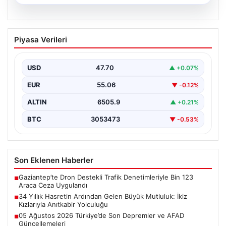
05.08.2026
34 Yıllık Hasretin Ardından Gelen
Piyasa Verileri
Büyük Mutluluk: İkiz Kızlarıyla Anıtkabir
Yolculuğu
USD
47.70
▲ +0.07%
Adıyaman’da hayatlarını sürdüren Abuzer ve Zeynep
Yıldırım çifti, tam 34 yıl boyunca çocuk sahibi…
EUR
55.06
▼ -0.12%
ALTIN
6505.9
▲ +0.21%
BTC
3053473
▼ -0.53%
Son Eklenen Haberler
Gaziantep’te Dron Destekli Trafik Denetimleriyle Bin 123
■
Araca Ceza Uygulandı
34 Yıllık Hasretin Ardından Gelen Büyük Mutluluk: İkiz
■
Kızlarıyla Anıtkabir Yolculuğu
05 Ağustos 2026 Türkiye’de Son Depremler ve AFAD
■
Güncellemeleri