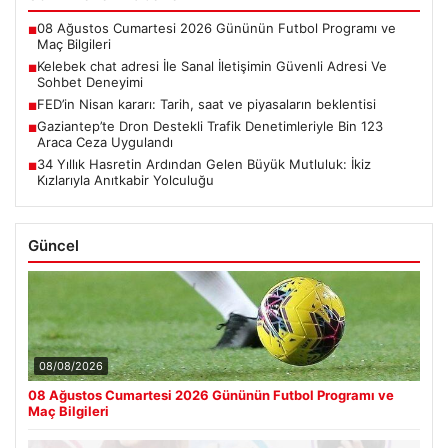
08 Ağustos Cumartesi 2026 Gününün Futbol Programı ve
■
Maç Bilgileri
Kelebek chat adresi İle Sanal İletişimin Güvenli Adresi Ve
■
Sohbet Deneyimi
FED’in Nisan kararı: Tarih, saat ve piyasaların beklentisi
■
Gaziantep’te Dron Destekli Trafik Denetimleriyle Bin 123
■
Araca Ceza Uygulandı
34 Yıllık Hasretin Ardından Gelen Büyük Mutluluk: İkiz
■
Kızlarıyla Anıtkabir Yolculuğu
Güncel
08/08/2026
08 Ağustos Cumartesi 2026 Gününün Futbol Programı ve
Maç Bilgileri