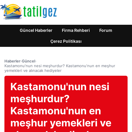
Güncel Haberler
Firma Rehberi
Forum
Çerez Politikası
Haberler
›
Güncel
›
Kastamonu'nun nesi meşhurdur? Kastamonu'nun en meşhur
yemekleri ve alınacak hediyeler
Kastamonu'nun nesi
meşhurdur?
Kastamonu'nun en
meşhur yemekleri ve