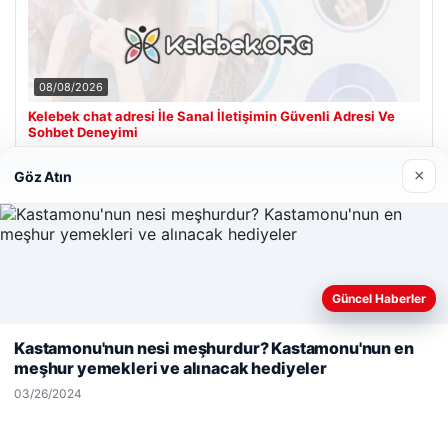
08/08/2026
Kelebek chat adresi İle Sanal İletişimin Güvenli Adresi Ve
Sohbet Deneyimi
×
Göz Atın
Son Eklenen Firmalar
Güncel Haberler
Web sitemizi nasıl kullandığınızı daha iyi anlayabilmek,
deneyiminizi kişiselleştirmek ve geliştirmek amacıyla çerezler
Kastamonu'nun nesi meşhurdur? Kastamonu'nun en
kullanıyoruz.
Çerez Politikamız
meşhur yemekleri ve alınacak hediyeler
Reddet
Kabul Et
03/26/2024