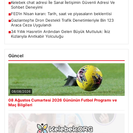
Kelebek chat adresi İle Sanal İletişimin Güvenli Adresi Ve
■
Sohbet Deneyimi
FED’in Nisan kararı: Tarih, saat ve piyasaların beklentisi
■
Gaziantep’te Dron Destekli Trafik Denetimleriyle Bin 123
■
Araca Ceza Uygulandı
34 Yıllık Hasretin Ardından Gelen Büyük Mutluluk: İkiz
■
Kızlarıyla Anıtkabir Yolculuğu
Güncel
08/08/2026
08 Ağustos Cumartesi 2026 Gününün Futbol Programı ve
Maç Bilgileri