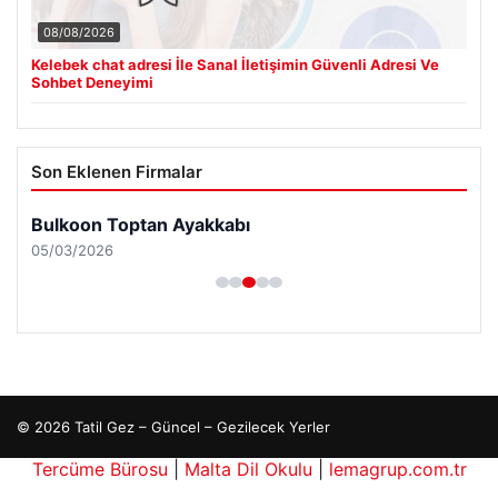
08/08/2026
Kelebek chat adresi İle Sanal İletişimin Güvenli Adresi Ve
Sohbet Deneyimi
Son Eklenen Firmalar
Bulkoon Toptan Ayakkabı
05/03/2026
© 2026 Tatil Gez – Güncel – Gezilecek Yerler
Tercüme Bürosu
|
Malta Dil Okulu
|
lemagrup.com.tr
ort
ort
ort
rt
le
ep escort
ep escort
ep escort
ep escort
ep escort
 escort
io
nyurt escort
nyurt escort
nyurt escort
cılar escort
cılar escort
cılar escort
rinevler escort
şişli escort
süperbahis
süperbahis
istanbul escort