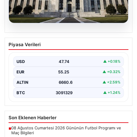
07.08.2026
FED’in Nisan kararı: Tarih, saat ve
Piyasa Verileri
piyasaların beklentisi
ABD Merkez Bankası’nın (FED) nisan ayı para politikası
kararı yatırımcılar tarafından yakından takip ediliyor.…
USD
47.74
▲ +0.18%
EUR
55.25
▲ +0.32%
ALTIN
6660.6
▲ +2.59%
BTC
3091329
▲ +1.24%
Son Eklenen Haberler
08 Ağustos Cumartesi 2026 Gününün Futbol Programı ve
■
Maç Bilgileri