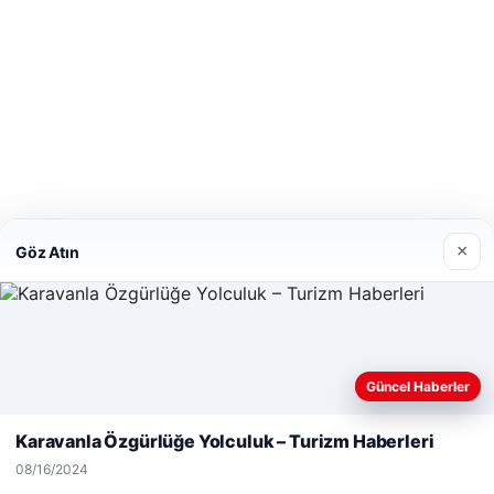
×
Göz Atın
Web sitemizi nasıl kullandığınızı daha iyi anlayabilmek,
Güncel Haberler
deneyiminizi kişiselleştirmek ve geliştirmek amacıyla çerezler
kullanıyoruz.
Çerez Politikamız
Karavanla Özgürlüğe Yolculuk – Turizm Haberleri
Reddet
Kabul Et
08/16/2024