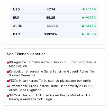
Sanal çağında insanların kaliteli bir şekilde iletişim
sağlaması büyük bir önem taşımaktadır. Halen birçok…
USD
47.74
▲ +0.18%
EUR
55.25
▲ +0.32%
ALTIN
6660.6
▲ +2.59%
BTC
3092837
▲ +0.03%
Son Eklenen Haberler
08 Ağustos Cumartesi 2026 Gününün Futbol Programı ve
■
Maç Bilgileri
Kelebek chat adresi İle Sanal İletişimin Güvenli Adresi Ve
■
Sohbet Deneyimi
FED’in Nisan kararı: Tarih, saat ve piyasaların beklentisi
■
Gaziantep’te Dron Destekli Trafik Denetimleriyle Bin 123
■
Araca Ceza Uygulandı
34 Yıllık Hasretin Ardından Gelen Büyük Mutluluk: İkiz
■
Kızlarıyla Anıtkabir Yolculuğu