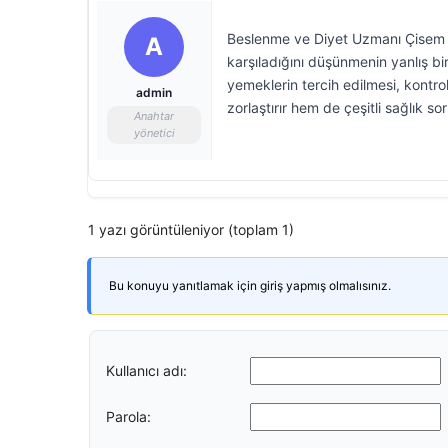
Beslenme ve Diyet Uzmanı Çisem Gü
A
karşıladığını düşünmenin yanlış bir
yemeklerin tercih edilmesi, kontro
admin
zorlaştırır hem de çeşitli sağlık s
Anahtar
yönetici
1 yazı görüntüleniyor (toplam 1)
Bu konuyu yanıtlamak için giriş yapmış olmalısınız.
Kullanıcı adı:
Parola: