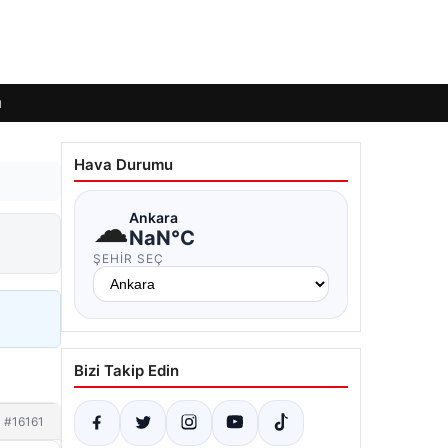
ı
Hava Durumu
☁
Ankara
NaN°C
ŞEHIR SEÇ
Bizi Takip Edin
#16161