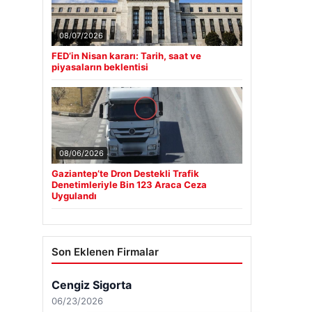
08/07/2026
FED’in Nisan kararı: Tarih, saat ve
piyasaların beklentisi
08/06/2026
Gaziantep’te Dron Destekli Trafik
Denetimleriyle Bin 123 Araca Ceza
Uygulandı
Son Eklenen Firmalar
Cengiz Sigorta
06/23/2026