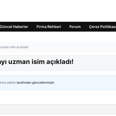
Güncel Haberler
Firma Rehberi
Forum
Çerez Politikas
uzman isim açıkladı!
yı uzman isim açıkladı!
 önce
admin
tarafından güncellenmiştir.