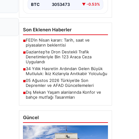
desteğiyle…
BTC
3053473
▼ -0.53%
Son Eklenen Haberler
FED’in Nisan kararı: Tarih, saat ve
■
piyasaların beklentisi
Gaziantep’te Dron Destekli Trafik
■
Denetimleriyle Bin 123 Araca Ceza
Uygulandı
34 Yıllık Hasretin Ardından Gelen Büyük
■
Mutluluk: İkiz Kızlarıyla Anıtkabir Yolculuğu
05 Ağustos 2026 Türkiye’de Son
■
Depremler ve AFAD Güncellemeleri
Dış Mekan Yaşam alanlarında Konfor ve
■
bahçe mutfağı Tasarımları
Güncel