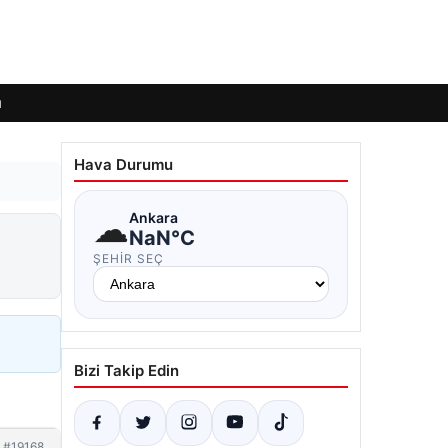
ı
Hava Durumu
☁
Ankara
NaN°C
ŞEHIR SEÇ
Bizi Takip Edin
#19168