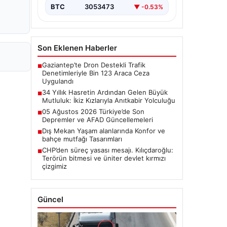
BTC
3053473
▼ -0.53%
Son Eklenen Haberler
Gaziantep’te Dron Destekli Trafik
■
Denetimleriyle Bin 123 Araca Ceza
Uygulandı
34 Yıllık Hasretin Ardından Gelen Büyük
■
Mutluluk: İkiz Kızlarıyla Anıtkabir Yolculuğu
05 Ağustos 2026 Türkiye’de Son
■
Depremler ve AFAD Güncellemeleri
Dış Mekan Yaşam alanlarında Konfor ve
■
bahçe mutfağı Tasarımları
CHP’den süreç yasası mesajı. Kılıçdaroğlu:
■
Terörün bitmesi ve üniter devlet kırmızı
çizgimiz
Güncel