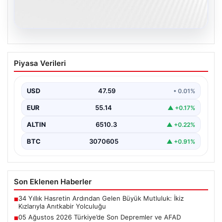
05.08.2026
05 Ağustos 2026 Türkiye’de Son
Piyasa Verileri
Depremler ve AFAD Güncellemeleri
Türkiye genelinde deprem hareketliliği devam ediyor.
05 Ağustos 2026 tarihinde gerçekleşen depremlerle
USD
47.59
• 0.01%
ilgili son…
EUR
55.14
▲ +0.17%
ALTIN
6510.3
▲ +0.22%
BTC
3070605
▲ +0.91%
Son Eklenen Haberler
34 Yıllık Hasretin Ardından Gelen Büyük Mutluluk: İkiz
■
Kızlarıyla Anıtkabir Yolculuğu
05 Ağustos 2026 Türkiye’de Son Depremler ve AFAD
■