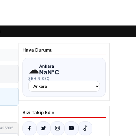
ı
Hava Durumu
☁
Ankara
NaN°C
ŞEHIR SEÇ
Bizi Takip Edin
#15805