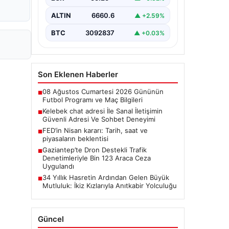
şekilde iletişim sağlaması büyük bir
önem taşımaktadır. Halen birçok…
ALTIN
6660.6
▲ +2.59%
BTC
3092837
▲ +0.03%
Son Eklenen Haberler
08 Ağustos Cumartesi 2026 Gününün
■
Futbol Programı ve Maç Bilgileri
Kelebek chat adresi İle Sanal İletişimin
■
Güvenli Adresi Ve Sohbet Deneyimi
FED’in Nisan kararı: Tarih, saat ve
■
piyasaların beklentisi
Gaziantep’te Dron Destekli Trafik
■
Denetimleriyle Bin 123 Araca Ceza
Uygulandı
34 Yıllık Hasretin Ardından Gelen Büyük
■
Mutluluk: İkiz Kızlarıyla Anıtkabir Yolculuğu
Güncel