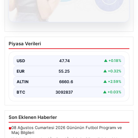
08.08.2026
Kelebek chat adresi İle Sanal İletişimin
Piyasa Verileri
Güvenli Adresi Ve Sohbet Deneyimi
Sanal çağında insanların kaliteli bir şekilde iletişim
sağlaması büyük bir önem taşımaktadır. Halen birçok…
USD
47.74
▲ +0.18%
EUR
55.25
▲ +0.32%
ALTIN
6660.6
▲ +2.59%
BTC
3092837
▲ +0.03%
Son Eklenen Haberler
08 Ağustos Cumartesi 2026 Gününün Futbol Programı ve
■
Maç Bilgileri