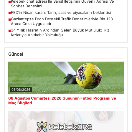
Kelebek chat adresi İle Sanal İletişimin Güvenli Adresi Ve
■
Sohbet Deneyimi
FED’in Nisan kararı: Tarih, saat ve piyasaların beklentisi
■
Gaziantep’te Dron Destekli Trafik Denetimleriyle Bin 123
■
Araca Ceza Uygulandı
34 Yıllık Hasretin Ardından Gelen Büyük Mutluluk: İkiz
■
Kızlarıyla Anıtkabir Yolculuğu
Güncel
08/08/2026
08 Ağustos Cumartesi 2026 Gününün Futbol Programı ve
Maç Bilgileri