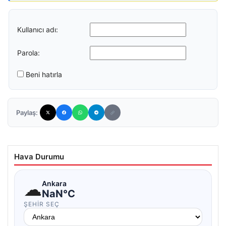
Kullanıcı adı:
Parola:
Beni hatırla
Paylaş:
Hava Durumu
☁
Ankara
NaN°C
ŞEHIR SEÇ