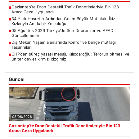
Gaziantep’te Dron Destekli Trafik Denetimleriyle Bin 123
■
Araca Ceza Uygulandı
34 Yıllık Hasretin Ardından Gelen Büyük Mutluluk: İkiz
■
Kızlarıyla Anıtkabir Yolculuğu
05 Ağustos 2026 Türkiye’de Son Depremler ve AFAD
■
Güncellemeleri
Dış Mekan Yaşam alanlarında Konfor ve bahçe mutfağı
■
Tasarımları
CHP’den süreç yasası mesajı. Kılıçdaroğlu: Terörün bitmesi ve
■
üniter devlet kırmızı çizgimiz
Güncel
08/06/2026
Gaziantep’te Dron Destekli Trafik Denetimleriyle Bin 123
Araca Ceza Uygulandı