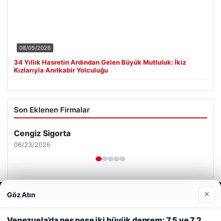
08/05/2026
34 Yıllık Hasretin Ardından Gelen Büyük Mutluluk: İkiz
Kızlarıyla Anıtkabir Yolculuğu
Son Eklenen Firmalar
Cengiz Sigorta
06/23/2026
×
Göz Atın
Web sitemizi nasıl kullandığınızı daha iyi anlayabilmek,
deneyiminizi kişiselleştirmek ve geliştirmek amacıyla çerezler
kullanıyoruz.
Çerez Politikamız
Venezuela’da peş peşe iki büyük deprem: 7,5 ve 7,2…