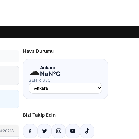
ı
Hava Durumu
☁
Ankara
NaN°C
ŞEHIR SEÇ
Bizi Takip Edin
#20218