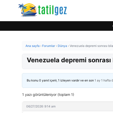
Ana sayfa
›
Forumlar
›
Dünya
›
Venezuela depremi sonrası bila
Venezuela depremi sonrası b
Bu konu 0 yanıt içerir, 1 izleyen vardır ve en son
1 ay 1 hafta 
1 yazı görüntüleniyor (toplam 1)
06/27/2026: 9:14 am