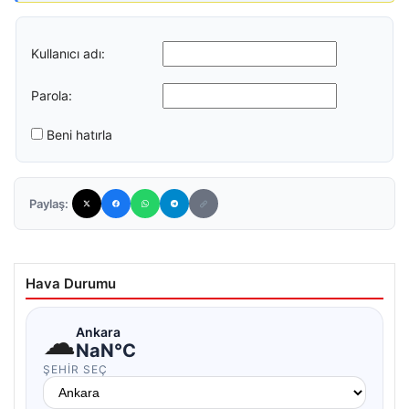
Kullanıcı adı:
Parola:
Beni hatırla
Paylaş:
Hava Durumu
☁
Ankara
NaN°C
ŞEHIR SEÇ