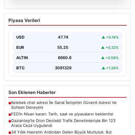
07.08.2026
FED’in Nisan kararı: Tarih, saat ve
Piyasa Verileri
piyasaların beklentisi
ABD Merkez Bankası'nın (FED) nisan ayı para politikası
kararı yatırımcılar tarafından yakından takip ediliyor.…
USD
47.74
▲ +0.18%
EUR
55.25
▲ +0.32%
ALTIN
6660.6
▲ +2.59%
BTC
3091329
▲ +1.24%
Son Eklenen Haberler
Kelebek chat adresi İle Sanal İletişimin Güvenli Adresi Ve
■
Sohbet Deneyimi
FED’in Nisan kararı: Tarih, saat ve piyasaların beklentisi
■
Gaziantep’te Dron Destekli Trafik Denetimleriyle Bin 123
■
Araca Ceza Uygulandı
34 Yıllık Hasretin Ardından Gelen Büyük Mutluluk: İkiz
■