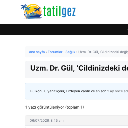
Ana sayfa
›
Forumlar
›
Sağlık
›
Uzm. Dr. Gül, ‘Cildinizdeki değiş
Uzm. Dr. Gül, ‘Cildinizdeki d
Bu konu 0 yanıt içerir, 1 izleyen vardır ve en son
2 ay önce
ad
1 yazı görüntüleniyor (toplam 1)
06/07/2026: 8:45 am