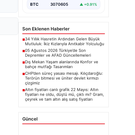
BTC
3070605
▲ +0.91%
Son Eklenen Haberler
34 Yıllık Hasretin Ardından Gelen Büyük
■
Mutluluk: İkiz Kızlarıyla Anıtkabir Yolculuğu
05 Ağustos 2026 Türkiye’de Son
■
Depremler ve AFAD Güncellemeleri
Dış Mekan Yaşam alanlarında Konfor ve
■
bahçe mutfağı Tasarımları
CHP’den süreç yasası mesajı. Kılıçdaroğlu:
■
Terörün bitmesi ve üniter devlet kırmızı
çizgimiz
Altın fiyatları canlı grafik 22 Mayıs: Altın
■
fiyatları ne oldu, düştü mü, çıktı mı? Gram,
çeyrek ve tam altın alış satış fiyatları
Güncel