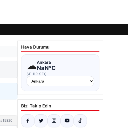
ı
Hava Durumu
☁
Ankara
NaN°C
ŞEHIR SEÇ
Bizi Takip Edin
#15820