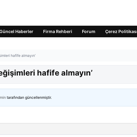
Güncel Haberler
Firma Rehberi
Forum
Çerez Politikas
imleri hafife almayın’
eğişimleri hafife almayın’
min
tarafından güncellenmiştir.