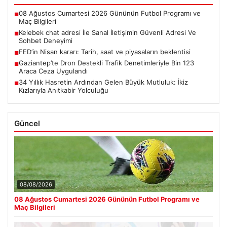
08 Ağustos Cumartesi 2026 Gününün Futbol Programı ve
■
Maç Bilgileri
Kelebek chat adresi İle Sanal İletişimin Güvenli Adresi Ve
■
Sohbet Deneyimi
FED’in Nisan kararı: Tarih, saat ve piyasaların beklentisi
■
Gaziantep’te Dron Destekli Trafik Denetimleriyle Bin 123
■
Araca Ceza Uygulandı
34 Yıllık Hasretin Ardından Gelen Büyük Mutluluk: İkiz
■
Kızlarıyla Anıtkabir Yolculuğu
Güncel
08/08/2026
08 Ağustos Cumartesi 2026 Gününün Futbol Programı ve
Maç Bilgileri