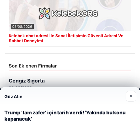
08/08/2026
Kelebek chat adresi İle Sanal İletişimin Güvenli Adresi Ve
Sohbet Deneyimi
Son Eklenen Firmalar
×
Göz Atın
Web sitemizi nasıl kullandığınızı daha iyi anlayabilmek,
deneyiminizi kişiselleştirmek ve geliştirmek amacıyla çerezler
kullanıyoruz.
Çerez Politikamız
Trump ‘tam zafer’ için tarih verdi! ‘Yakında bu konu
kapanacak’
Reddet
Kabul Et