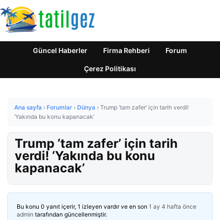
Güncel Haberler
Firma Rehberi
Forum
Çerez Politikası
Ana sayfa
›
Forumlar
›
Dünya
›
Trump ‘tam zafer’ için tarih verdi!
‘Yakında bu konu kapanacak’
Trump ‘tam zafer’ için tarih
verdi! ‘Yakında bu konu
kapanacak’
Bu konu 0 yanıt içerir, 1 izleyen vardır ve en son
1 ay 4 hafta önce
admin
tarafından güncellenmiştir.