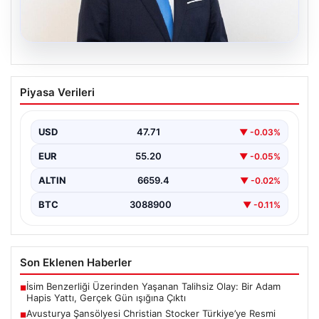
09.08.2026
Avusturya Şansölyesi Christian
Piyasa Verileri
Stocker Türkiye’ye Resmi Ziyarette
Bulunacak
USD
47.71
▼ -0.03%
Türkiye ile Avusturya arasındaki diplomatik ve ekonomik
ilişkiler, önümüzdeki günlerde önemli bir zirveye
EUR
55.20
▼ -0.05%
sahne…
ALTIN
6659.4
▼ -0.02%
BTC
3088900
▼ -0.11%
Son Eklenen Haberler
İsim Benzerliği Üzerinden Yaşanan Talihsiz Olay: Bir Adam
■
Hapis Yattı, Gerçek Gün ışığına Çıktı
Avusturya Şansölyesi Christian Stocker Türkiye’ye Resmi
■