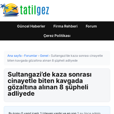
Güncel Haberler
Firma Rehberi
Forum
Çerez Politikası
Ana sayfa
›
Forumlar
›
Genel
›
Sultangazi’de kaza sonrası cinayetle
biten kavgada gözaltına alınan 8 şüpheli adliyede
Sultangazi’de kaza sonrası
cinayetle biten kavgada
gözaltına alınan 8 şüpheli
adliyede
Bu konu 0 yanıt içerir, 1 izleyen vardır ve en son
2 ay önce
admin