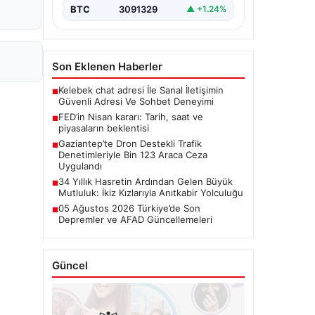
BTC
3091329
▲ +1.24%
Son Eklenen Haberler
Kelebek chat adresi İle Sanal İletişimin
■
Güvenli Adresi Ve Sohbet Deneyimi
FED’in Nisan kararı: Tarih, saat ve
■
piyasaların beklentisi
Gaziantep’te Dron Destekli Trafik
■
Denetimleriyle Bin 123 Araca Ceza
Uygulandı
34 Yıllık Hasretin Ardından Gelen Büyük
■
Mutluluk: İkiz Kızlarıyla Anıtkabir Yolculuğu
05 Ağustos 2026 Türkiye’de Son
■
Depremler ve AFAD Güncellemeleri
Güncel