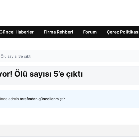
Güncel Haberler
Firma Rehberi
Forum
Çerez Politikas
Ölü sayısı 5’e çıktı
r! Ölü sayısı 5’e çıktı
 önce
admin
tarafından güncellenmiştir.