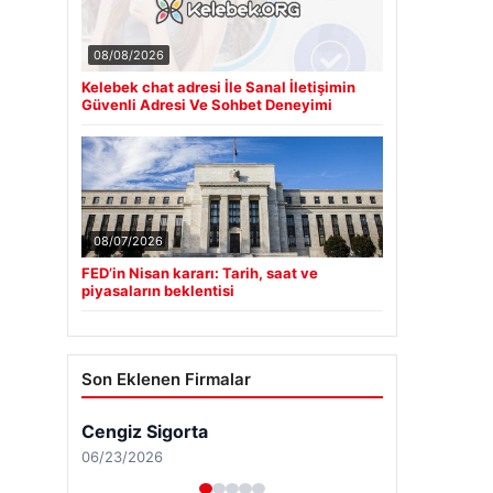
08/08/2026
Kelebek chat adresi İle Sanal İletişimin
Güvenli Adresi Ve Sohbet Deneyimi
08/07/2026
FED’in Nisan kararı: Tarih, saat ve
piyasaların beklentisi
Son Eklenen Firmalar
Cengiz Sigorta
06/23/2026