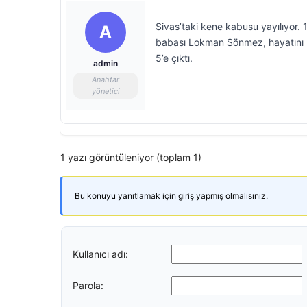
Sivas’taki kene kabusu yayılıyor.
A
babası Lokman Sönmez, hayatını ka
5’e çıktı.
admin
Anahtar
yönetici
1 yazı görüntüleniyor (toplam 1)
Bu konuyu yanıtlamak için giriş yapmış olmalısınız.
Kullanıcı adı:
Parola: