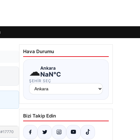
ı
Hava Durumu
☁
Ankara
NaN°C
ŞEHIR SEÇ
Bizi Takip Edin
#17770