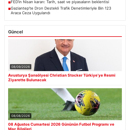
FED’in Nisan kararı: Tarih, saat ve piyasaların beklentisi
■
Gaziantep’te Dron Destekli Trafik Denetimleriyle Bin 123
■
Araca Ceza Uygulandı
Güncel
08/09/2026
Avusturya Şansölyesi Christian Stocker Türkiye’ye Resmi
Ziyarette Bulunacak
08/08/2026
08 Ağustos Cumartesi 2026 Gününün Futbol Programı ve
Maç Bilgileri