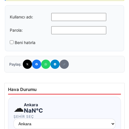
Kullanıcı adı:
Parola:
Beni hatırla
Paylaş:
Hava Durumu
☁
Ankara
NaN°C
ŞEHIR SEÇ