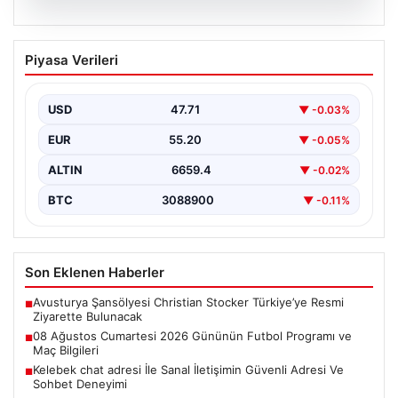
08.08.2026
08 Ağustos Cumartesi 2026 Gününün
Piyasa Verileri
Futbol Programı ve Maç Bilgileri
Bugün, 8 Ağustos 2026 Cumartesi günü,
futbolseverlerin heyecanla beklediği birçok önemli
USD
47.71
▼ -0.03%
karşılaşma gerçekleşecek. Sivri…
EUR
55.20
▼ -0.05%
ALTIN
6659.4
▼ -0.02%
BTC
3088900
▼ -0.11%
Son Eklenen Haberler
Avusturya Şansölyesi Christian Stocker Türkiye’ye Resmi
■
Ziyarette Bulunacak
08 Ağustos Cumartesi 2026 Gününün Futbol Programı ve
■
Maç Bilgileri
Kelebek chat adresi İle Sanal İletişimin Güvenli Adresi Ve
■
Sohbet Deneyimi