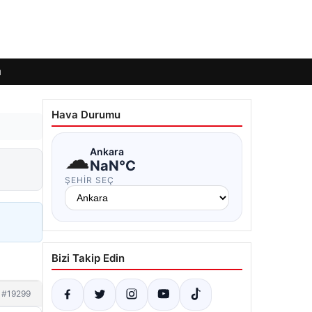
ı
Hava Durumu
☁
Ankara
NaN°C
ŞEHIR SEÇ
Bizi Takip Edin
#19299