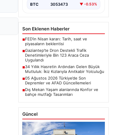
desteğiyle…
BTC
3053473
▼ -0.53%
Son Eklenen Haberler
FED’in Nisan kararı: Tarih, saat ve
■
piyasaların beklentisi
Gaziantep’te Dron Destekli Trafik
■
Denetimleriyle Bin 123 Araca Ceza
Uygulandı
34 Yıllık Hasretin Ardından Gelen Büyük
■
Mutluluk: İkiz Kızlarıyla Anıtkabir Yolculuğu
05 Ağustos 2026 Türkiye’de Son
■
Depremler ve AFAD Güncellemeleri
Dış Mekan Yaşam alanlarında Konfor ve
■
bahçe mutfağı Tasarımları
Güncel