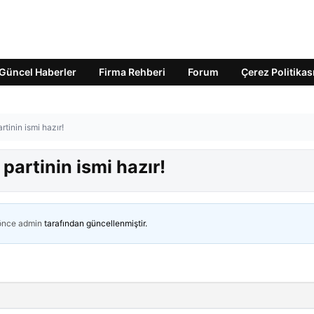
Güncel Haberler
Firma Rehberi
Forum
Çerez Politikas
tinin ismi hazır!
partinin ismi hazır!
 önce
admin
tarafından güncellenmiştir.