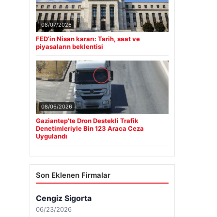
08/07/2026
FED’in Nisan kararı: Tarih, saat ve
piyasaların beklentisi
08/06/2026
Gaziantep’te Dron Destekli Trafik
Denetimleriyle Bin 123 Araca Ceza
Uygulandı
Son Eklenen Firmalar
Cengiz Sigorta
06/23/2026