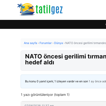
Ana sayfa
›
Forumlar
›
Dünya
›
NATO öncesi gerilimi tırmandır
NATO öncesi gerilimi tırma
hedef aldı
Bu konu 0 yanıt içerir, 1 izleyen vardır ve en son
1 ay önce
ad
1 yazı görüntüleniyor (toplam 1)
07/06/2026: 11:37 am