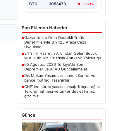
BTC
3053473
▼ -0.53%
Son Eklenen Haberler
Gaziantep’te Dron Destekli Trafik
■
Denetimleriyle Bin 123 Araca Ceza
Uygulandı
34 Yıllık Hasretin Ardından Gelen Büyük
■
Mutluluk: İkiz Kızlarıyla Anıtkabir Yolculuğu
05 Ağustos 2026 Türkiye’de Son
■
Depremler ve AFAD Güncellemeleri
Dış Mekan Yaşam alanlarında Konfor ve
■
bahçe mutfağı Tasarımları
CHP’den süreç yasası mesajı. Kılıçdaroğlu:
■
Terörün bitmesi ve üniter devlet kırmızı
çizgimiz
Güncel