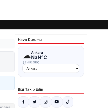
ı
Hava Durumu
☁
Ankara
NaN°C
ŞEHIR SEÇ
Bizi Takip Edin
#22563