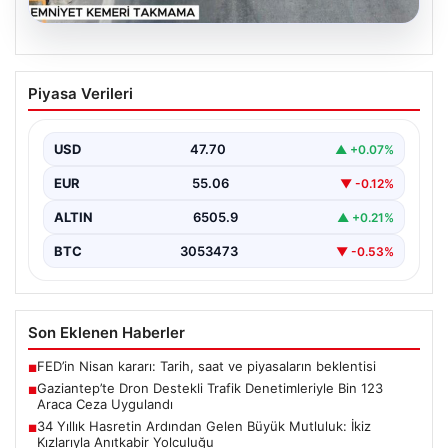
06.08.2026
Gaziantep’te Dron Destekli Trafik
Piyasa Verileri
Denetimleriyle Bin 123 Araca Ceza
Uygulandı
USD
47.70
▲ +0.07%
Gaziantep'te trafik güvenliğini artırmak amacıyla
gerçekleştirilen kapsamlı denetimler kapsamında,
EUR
55.06
▼ -0.12%
jandarma ekipleri dron teknolojisinin desteğiyle…
ALTIN
6505.9
▲ +0.21%
BTC
3053473
▼ -0.53%
Son Eklenen Haberler
FED’in Nisan kararı: Tarih, saat ve piyasaların beklentisi
■
Gaziantep’te Dron Destekli Trafik Denetimleriyle Bin 123
■
Araca Ceza Uygulandı
34 Yıllık Hasretin Ardından Gelen Büyük Mutluluk: İkiz
■
Kızlarıyla Anıtkabir Yolculuğu