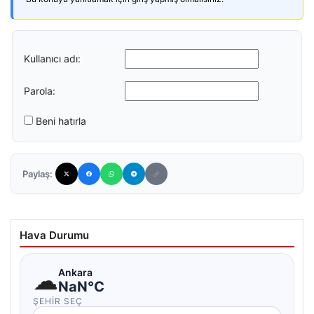
Kullanıcı adı:
Parola:
Beni hatırla
Paylaş:
Hava Durumu
☁
Ankara
NaN°C
ŞEHIR SEÇ