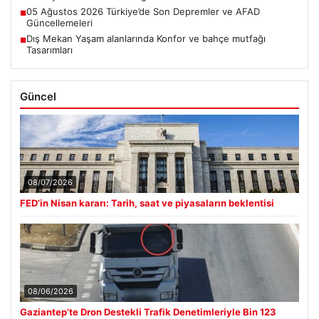
05 Ağustos 2026 Türkiye’de Son Depremler ve AFAD
■
Güncellemeleri
Dış Mekan Yaşam alanlarında Konfor ve bahçe mutfağı
■
Tasarımları
Güncel
08/07/2026
FED’in Nisan kararı: Tarih, saat ve piyasaların beklentisi
08/06/2026
Gaziantep’te Dron Destekli Trafik Denetimleriyle Bin 123