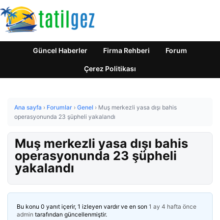
Güncel Haberler
Firma Rehberi
Forum
Çerez Politikası
Ana sayfa
›
Forumlar
›
Genel
›
Muş merkezli yasa dışı bahis
operasyonunda 23 şüpheli yakalandı
Muş merkezli yasa dışı bahis
operasyonunda 23 şüpheli
yakalandı
Bu konu 0 yanıt içerir, 1 izleyen vardır ve en son
1 ay 4 hafta önce
admin
tarafından güncellenmiştir.