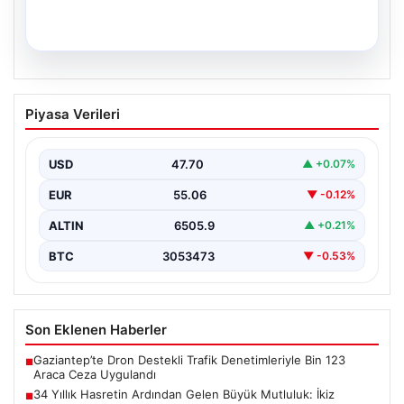
05.08.2026
34 Yıllık Hasretin Ardından Gelen
Piyasa Verileri
Büyük Mutluluk: İkiz Kızlarıyla Anıtkabir
Yolculuğu
USD
47.70
▲ +0.07%
Adıyaman'da hayatlarını sürdüren Abuzer ve Zeynep
Yıldırım çifti, tam 34 yıl boyunca çocuk sahibi…
EUR
55.06
▼ -0.12%
ALTIN
6505.9
▲ +0.21%
BTC
3053473
▼ -0.53%
Son Eklenen Haberler
Gaziantep’te Dron Destekli Trafik Denetimleriyle Bin 123
■
Araca Ceza Uygulandı
34 Yıllık Hasretin Ardından Gelen Büyük Mutluluk: İkiz
■