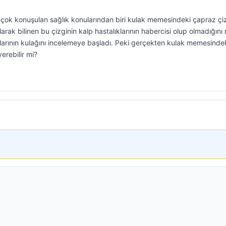
ok konuşulan sağlık konularından biri kulak memesindeki çapraz çi
 olarak bilinen bu çizginin kalp hastalıklarının habercisi olup olmadığın
larının kulağını incelemeye başladı. Peki gerçekten kulak memesindek
erebilir mi?