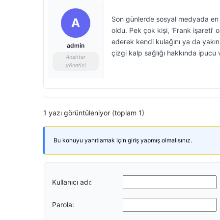
Son günlerde sosyal medyada en ç
A
oldu. Pek çok kişi, ‘Frank işareti’
ederek kendi kulağını ya da yakın
admin
çizgi kalp sağlığı hakkında ipucu v
Anahtar
yönetici
1 yazı görüntüleniyor (toplam 1)
Bu konuyu yanıtlamak için giriş yapmış olmalısınız.
Kullanıcı adı:
Parola: