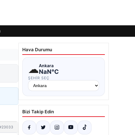
ı
Hava Durumu
☁
Ankara
NaN°C
ŞEHIR SEÇ
Bizi Takip Edin
#23033