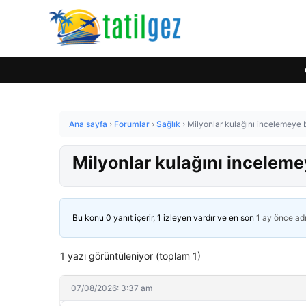
Ana sayfa
›
Forumlar
›
Sağlık
›
Milyonlar kulağını incelemeye b
Milyonlar kulağını inceleme
Bu konu 0 yanıt içerir, 1 izleyen vardır ve en son
1 ay önce
ad
1 yazı görüntüleniyor (toplam 1)
07/08/2026: 3:37 am