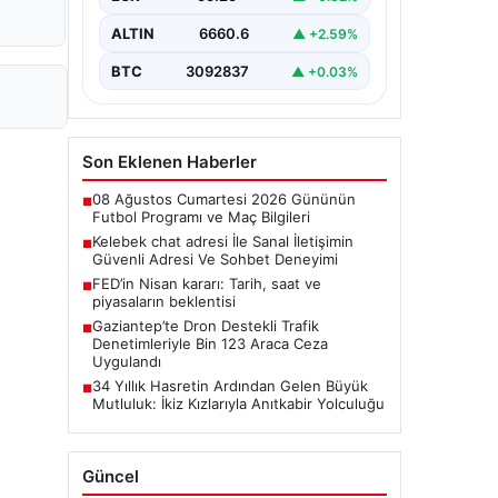
şekilde iletişim sağlaması büyük bir
önem taşımaktadır. Halen birçok…
ALTIN
6660.6
▲ +2.59%
BTC
3092837
▲ +0.03%
Son Eklenen Haberler
08 Ağustos Cumartesi 2026 Gününün
■
Futbol Programı ve Maç Bilgileri
Kelebek chat adresi İle Sanal İletişimin
■
Güvenli Adresi Ve Sohbet Deneyimi
FED’in Nisan kararı: Tarih, saat ve
■
piyasaların beklentisi
Gaziantep’te Dron Destekli Trafik
■
Denetimleriyle Bin 123 Araca Ceza
Uygulandı
34 Yıllık Hasretin Ardından Gelen Büyük
■
Mutluluk: İkiz Kızlarıyla Anıtkabir Yolculuğu
Güncel