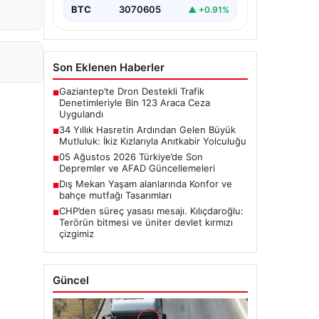
BTC
3070605
▲ +0.91%
Son Eklenen Haberler
Gaziantep’te Dron Destekli Trafik
■
Denetimleriyle Bin 123 Araca Ceza
Uygulandı
34 Yıllık Hasretin Ardından Gelen Büyük
■
Mutluluk: İkiz Kızlarıyla Anıtkabir Yolculuğu
05 Ağustos 2026 Türkiye’de Son
■
Depremler ve AFAD Güncellemeleri
Dış Mekan Yaşam alanlarında Konfor ve
■
bahçe mutfağı Tasarımları
CHP’den süreç yasası mesajı. Kılıçdaroğlu:
■
Terörün bitmesi ve üniter devlet kırmızı
çizgimiz
Güncel