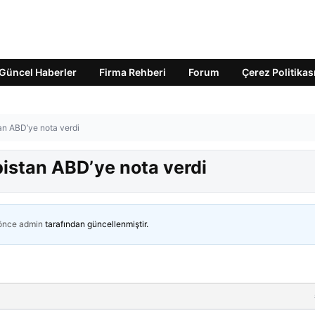
Güncel Haberler
Firma Rehberi
Forum
Çerez Politikas
tan ABD’ye nota verdi
bistan ABD’ye nota verdi
 önce
admin
tarafından güncellenmiştir.