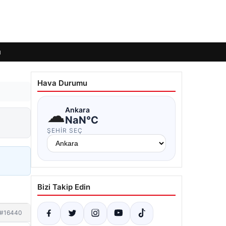
ı
Hava Durumu
☁
Ankara
NaN°C
ŞEHIR SEÇ
Bizi Takip Edin
#16440