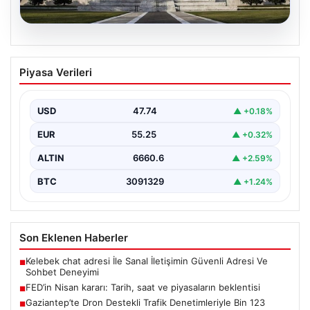
07.08.2026
FED’in Nisan kararı: Tarih, saat ve
Piyasa Verileri
piyasaların beklentisi
ABD Merkez Bankası'nın (FED) nisan ayı para politikası
kararı yatırımcılar tarafından yakından takip ediliyor.…
USD
47.74
▲ +0.18%
EUR
55.25
▲ +0.32%
ALTIN
6660.6
▲ +2.59%
BTC
3091329
▲ +1.24%
Son Eklenen Haberler
Kelebek chat adresi İle Sanal İletişimin Güvenli Adresi Ve
■
Sohbet Deneyimi
FED’in Nisan kararı: Tarih, saat ve piyasaların beklentisi
■
Gaziantep’te Dron Destekli Trafik Denetimleriyle Bin 123
■