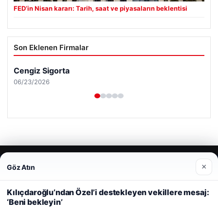
FED’in Nisan kararı: Tarih, saat ve piyasaların beklentisi
Son Eklenen Firmalar
Cengiz Sigorta
06/23/2026
© 2026 Tatil Gez – Güncel – Gezilecek Yerler
×
Göz Atın
Web sitemizi nasıl kullandığınızı daha iyi anlayabilmek,
Tercüme Bürosu
|
Malta Dil Okulu
|
lemagrup.com.tr
deneyiminizi kişiselleştirmek ve geliştirmek amacıyla çerezler
rt
rt
rt
 escort
 escort
 escort
cort
 İzle
 escort
 escort
 escort
er escort
scort
ahis
ahis
cio
alkalı escort
stanbul escort
kullanıyoruz.
Çerez Politikamız
Kılıçdaroğlu’ndan Özel’i destekleyen vekillere mesaj:
‘Beni bekleyin’
Reddet
Kabul Et