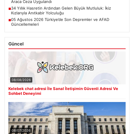
Araca Ceza Uygulandı
34 Yıllık Hasretin Ardından Gelen Büyük Mutluluk: İkiz
■
Kızlarıyla Anıtkabir Yolculuğu
05 Ağustos 2026 Türkiye’de Son Depremler ve AFAD
■
Güncellemeleri
Güncel
08/08/2026
Kelebek chat adresi İle Sanal İletişimin Güvenli Adresi Ve
Sohbet Deneyimi
08/07/2026