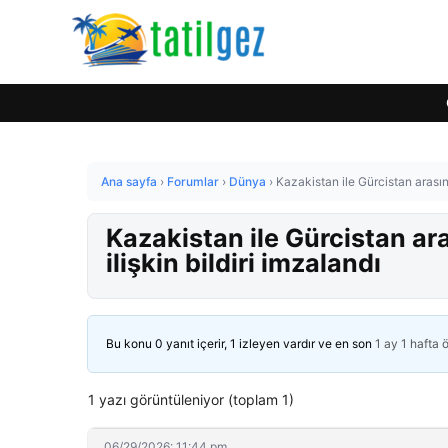
Ana sayfa
›
Forumlar
›
Dünya
›
Kazakistan ile Gürcistan arasınd
Kazakistan ile Gürcistan ar
ilişkin bildiri imzalandı
Bu konu 0 yanıt içerir, 1 izleyen vardır ve en son
1 ay 1 hafta 
1 yazı görüntüleniyor (toplam 1)
06/29/2026: 11:44 pm