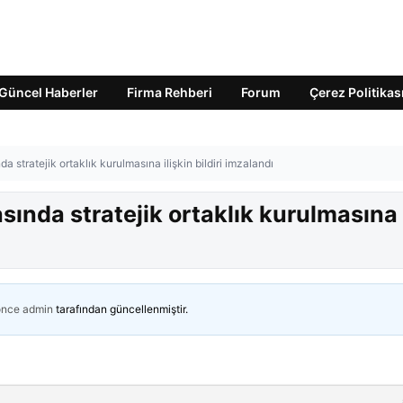
Güncel Haberler
Firma Rehberi
Forum
Çerez Politikas
a stratejik ortaklık kurulmasına ilişkin bildiri imzalandı
asında stratejik ortaklık kurulmasına
önce
admin
tarafından güncellenmiştir.