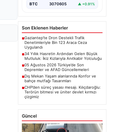
BTC
3070605
▲ +0.91%
Son Eklenen Haberler
Gaziantep’te Dron Destekli Trafik
■
Denetimleriyle Bin 123 Araca Ceza
Uygulandı
34 Yıllık Hasretin Ardından Gelen Büyük
■
Mutluluk: İkiz Kızlarıyla Anıtkabir Yolculuğu
05 Ağustos 2026 Türkiye’de Son
■
Depremler ve AFAD Güncellemeleri
Dış Mekan Yaşam alanlarında Konfor ve
■
bahçe mutfağı Tasarımları
CHP’den süreç yasası mesajı. Kılıçdaroğlu:
■
Terörün bitmesi ve üniter devlet kırmızı
çizgimiz
Güncel