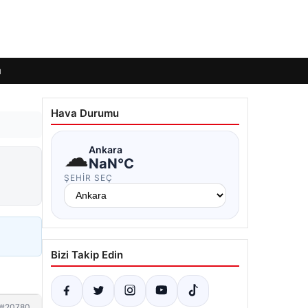
ı
Hava Durumu
☁
Ankara
NaN°C
ŞEHIR SEÇ
Bizi Takip Edin
#20780