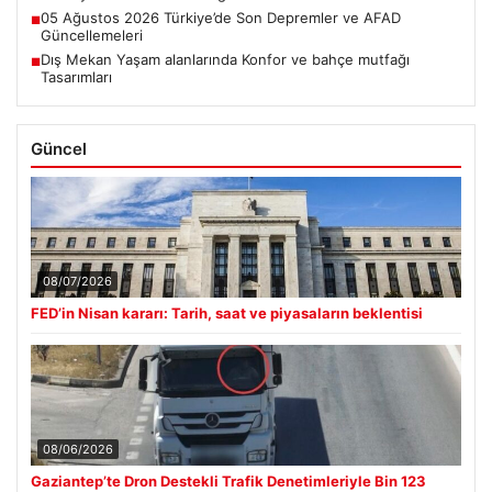
05 Ağustos 2026 Türkiye’de Son Depremler ve AFAD
■
Güncellemeleri
Dış Mekan Yaşam alanlarında Konfor ve bahçe mutfağı
■
Tasarımları
Güncel
08/07/2026
FED’in Nisan kararı: Tarih, saat ve piyasaların beklentisi
08/06/2026
Gaziantep’te Dron Destekli Trafik Denetimleriyle Bin 123