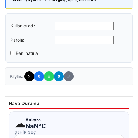
Kullanıcı adı:
Parola:
Beni hatırla
Paylaş:
Hava Durumu
☁
Ankara
NaN°C
ŞEHIR SEÇ