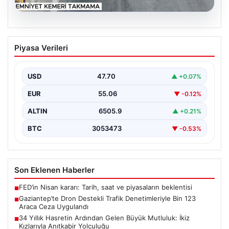
06.08.2026
Gaziantep’te Dron Destekli Trafik
Piyasa Verileri
Denetimleriyle Bin 123 Araca Ceza
Uygulandı
USD
47.70
▲ +0.07%
Gaziantep'te trafik güvenliğini artırmak amacıyla
gerçekleştirilen kapsamlı denetimler kapsamında,
EUR
55.06
▼ -0.12%
jandarma ekipleri dron teknolojisinin desteğiyle…
ALTIN
6505.9
▲ +0.21%
BTC
3053473
▼ -0.53%
Son Eklenen Haberler
FED’in Nisan kararı: Tarih, saat ve piyasaların beklentisi
■
Gaziantep’te Dron Destekli Trafik Denetimleriyle Bin 123
■
Araca Ceza Uygulandı
34 Yıllık Hasretin Ardından Gelen Büyük Mutluluk: İkiz
■
Kızlarıyla Anıtkabir Yolculuğu